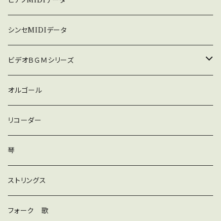
ピアノMIDIデータ
暗い
シンセMIDIデータ
普通
ビデオＢＧＭシリーズ
ロック
オルゴール
ラテン
リコーダー
ダンス
琴
和風
ストリングス
京都
ストリングス
フォーク 歌