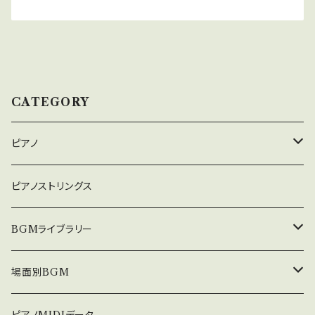
CATEGORY
ピアノ
癒しのピアノ
ピアノストリングス
中北利男 夢シリーズ
BGMライブラリー
５０８曲シリーズ
オルゴール
場面別BGM
３６０曲シリーズ
悲しい