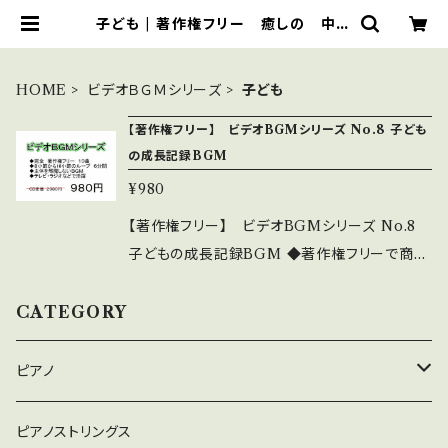
子ども | 著作権フリー 癒しの 中北
音楽研究所 ＣＤではありません。Ｗ
ＡＶファイルです
HOME
ビデオＢＧＭシリーズ
子ども
【著作権フリー】 ビデオBGMシリーズ No.8 子ども
の成長記録BGM
¥980
【著作権フリー】 ビデオBGMシリーズ No.8
子どもの成長記録BGM ◆著作権フリーで商用
利用もOK ◆8小節から16小節程度の繰り返し
ループで6分間 好きなところでフェイドアウト
CATEGORY
できる ◆主体を邪魔しない淡々とした編曲 ◆
テレビ・ラジオ等々で大活躍 ◆このシリーズは、
ピアノ
32作あります。 10曲程度入っているものがほと
んどです 詳細・全曲試聴は下記 https://yout
癒しのピアノ
ピアノストリングス