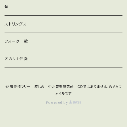
ダンス
琴
和風
ストリングス
京都
ストリングス
フォーク 歌
子ども
オカリナ伴奏
神秘
© 著作権フリー 癒しの 中北音楽研究所 ＣＤではありません。ＷＡＶフ
宇宙
オルゴール
ァイルです
Powered by
ジングル