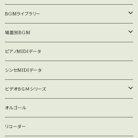
u.be/sUTUWQzXPH0 シリーズ全曲は下記
http://nakakitamusic.com/bideobgm1919
中北利男 夢シリーズ
BGMライブラリー
2.html これはダウンロード販売版です。980円
です。 CD版は2980円にて販売中です。 中北音
５０８曲シリーズ
オルゴール
場面別BGM
楽研究所 http://nakakitamusic.com/
３６０曲シリーズ
悲しい
ピアノMIDIデータ
暗い
シンセMIDIデータ
普通
ビデオＢＧＭシリーズ
ロック
オルゴール
ラテン
リコーダー