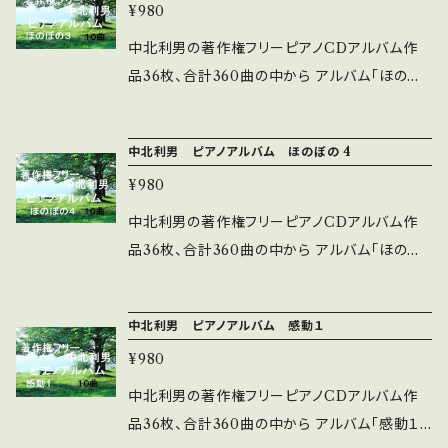
¥980
agitatoshio508.html CDでのご購入は 公
式ホームページ事務局まで 1680円です。 htt
中北利男の著作権フリーピアノCDアルバム作
p://nakakitamusic.com/
品36枚、合計360曲の中から アルバム「ほのぼ
の３ １０曲」WAVファイルです。 全曲試聴は
https://youtu.be/_h4Gu_67bR4 ほかのピ
中北利男 ピアノアルバム ほのぼの 4
アノ作品は http://nakakitamusic.com/nak
¥980
agitatoshio508.html CDでのご購入は 公
式ホームページ事務局まで 1680円です。 htt
中北利男の著作権フリーピアノCDアルバム作
p://nakakitamusic.com/
品36枚、合計360曲の中から アルバム「ほのぼ
の4 １０曲」WAVファイルです。 全曲試聴は h
ttps://youtu.be/tI2tkYDes04 ほかのピアノ
中北利男 ピアノアルバム 感動１
作品は http://nakakitamusic.com/nakagit
¥980
atoshio508.html CDでのご購入は 公式ホ
ームページ事務局まで 1680円です。 http://na
中北利男の著作権フリーピアノCDアルバム作
kakitamus
品36枚、合計360曲の中から アルバム「感動１