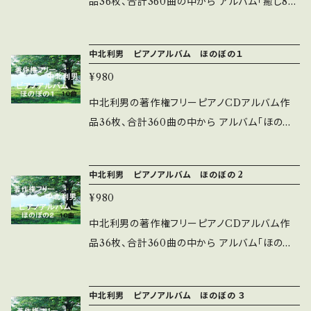
品36枚、合計360曲の中から アルバム「癒し8
１０曲」WAVファイルです。 全曲試聴は http
s://youtu.be/xnbR5w3KdAM ほかのピアノ
中北利男 ピアノアルバム ほのぼの１
作品は http://nakakitamusic.com/nakagit
¥980
atoshio508.html CDでのご購入は 公式ホ
ームページ事務局まで 1680円です。 http://na
中北利男の著作権フリーピアノCDアルバム作
kakitamusic.com/
品36枚、合計360曲の中から アルバム「ほのぼ
の１ １０曲」WAVファイルです。 全曲試聴は
https://youtu.be/abDSvW73Wzg ほかのピ
中北利男 ピアノアルバム ほのぼの 2
アノ作品は http://nakakitamusic.com/nak
¥980
agitatoshio508.html CDでのご購入は 公
式ホームページ事務局まで 1680円です。 htt
中北利男の著作権フリーピアノCDアルバム作
p://nakakitamusic.com/
品36枚、合計360曲の中から アルバム「ほのぼ
の 2 １０曲」WAVファイルです。 全曲試聴は
https://youtu.be/RSXpZb2kGqk ほかのピ
中北利男 ピアノアルバム ほのぼの ３
アノ作品は http://nakakitamusic.com/nak