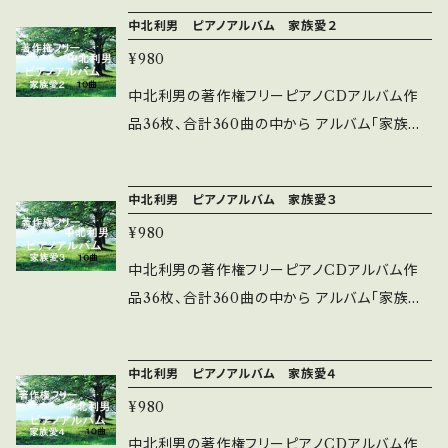
ps://youtu.be/qHwssomD4nE ほかのピアノ
中北利男 ピアノアルバム 家族愛２
作品は http://nakakitamusic.com/nakagit
¥980
atoshio508.html CDでのご購入は 公式ホ
ームページ事務局まで 1680円です。 http://na
中北利男の著作権フリーピアノCDアルバム作
kakitamusic.com/
品36枚、合計360曲の中から アルバム「家族愛
２ １０曲」WAVファイルです。 全曲試聴は htt
ps://youtu.be/xw1WccRkOOs ほかのピアノ
中北利男 ピアノアルバム 家族愛３
作品は http://nakakitamusic.com/nakagit
¥980
atoshio508.html CDでのご購入は 公式ホ
ームページ事務局まで 1680円です。 http://na
中北利男の著作権フリーピアノCDアルバム作
kakitamusic.com/
品36枚、合計360曲の中から アルバム「家族愛
３ １０曲」WAVファイルです。 全曲試聴は htt
ps://youtu.be/0KTK0fALTOw ほかのピア
中北利男 ピアノアルバム 家族愛４
ノ作品は http://nakakitamusic.com/nakag
¥980
itatoshio508.html CDでのご購入は 公式
ホームページ事務局まで 1680円です。 http://
中北利男の著作権フリーピアノCDアルバム作