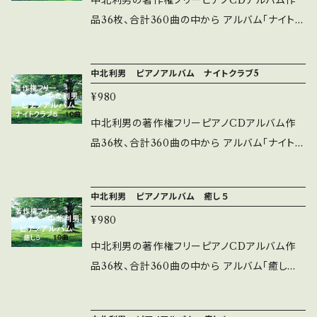
中北利男の著作権フリーピアノCDアルバム作
p://nakakitamusic.com/
品36枚、合計360曲の中から アルバム「ナイトク
ラブ4 １０曲」WAVファイルです。 全曲試聴は
https://youtu.be/8YVSdumUxCA ほかのピ
中北利男 ピアノアルバム ナイトクラブ5
アノ作品は http://nakakitamusic.com/nak
¥980
agitatoshio508.html CDでのご購入は 公
式ホームページ事務局まで 1680円です。 htt
中北利男の著作権フリーピアノCDアルバム作
p://nakakitamusic.com/
品36枚、合計360曲の中から アルバム「ナイトク
ラブ5 １０曲」WAVファイルです。 全曲試聴は
https://youtu.be/KerM79TlQBo ほかのピ
中北利男 ピアノアルバム 癒し５
アノ作品は http://nakakitamusic.com/nak
¥980
agitatoshio508.html CDでのご購入は 公
式ホームページ事務局まで 1680円です。 htt
中北利男の著作権フリーピアノCDアルバム作
p://nakakitamusic.com/
品36枚、合計360曲の中から アルバム「癒し
５ １０曲」WAVファイルです。 全曲試聴は htt
ps://youtu.be/nB0Cm0VQIBw ほかのピア