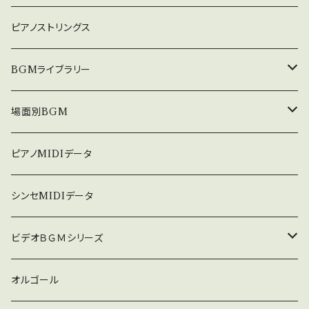
癒しのピアノ
ピアノストリングス
中北利男 夢シリーズ
BGMライブラリー
５０８曲シリーズ
オルゴール
場面別BGM
３６０曲シリーズ
悲しい
ピアノMIDIデータ
暗い
シンセMIDIデータ
普通
ビデオＢＧＭシリーズ
ロック
オルゴール