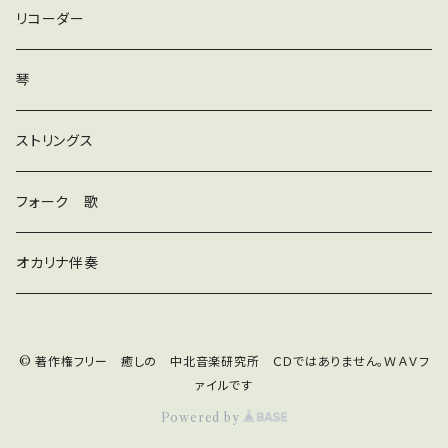
ラテン
リコーダー
ダンス
琴
和風
ストリングス
京都
ストリングス
フォーク 歌
子ども
オカリナ伴奏
神秘
© 著作権フリー 癒しの 中北音楽研究所 ＣＤではありません。ＷＡＶフ
宇宙
オルゴール
ァイルです
Powered by
ジングル