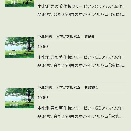
ムページ事務局まで 1680円です。 http://naka
中北利男の著作権フリーピアノCDアルバム作
kitamusic.com/
品36枚、合計360曲の中から アルバム「感動4
１０曲」WAVファイルです。 全曲試聴は http
s://youtu.be/ybwMWC2McUs ほかのピア
中北利男 ピアノアルバム 感動5
ノ作品は http://nakakitamusic.com/nakag
¥980
itatoshio508.html CDでのご購入は 公式
ホームページ事務局まで 1680円です。 http://
中北利男の著作権フリーピアノCDアルバム作
nakakitamusic.com/
品36枚、合計360曲の中から アルバム「感動5
１０曲」WAVファイルです。 全曲試聴は http
s://youtu.be/KChl-J4cXzA ほかのピアノ作
中北利男 ピアノアルバム 家族愛１
品は http://nakakitamusic.com/nakagitat
¥980
oshio508.html CDでのご購入は 公式ホー
ムページ事務局まで 1680円です。 http://naka
中北利男の著作権フリーピアノCDアルバム作
kitamusic.com/
品36枚、合計360曲の中から アルバム「家族愛
１ １０曲」WAVファイルです。 全曲試聴は htt