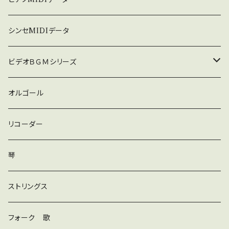
暗い
シンセMIDIデータ
普通
ビデオＢＧＭシリーズ
ロック
オルゴール
ラテン
リコーダー
ダンス
琴
和風
ストリングス
京都
ストリングス
フォーク 歌