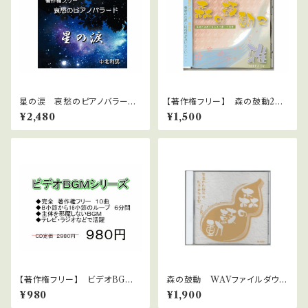
星の涙 哀愁のピアノバラー
【著作権フリー】 森の鼓動2
ド 中北利男 著作権フリー
雅 中北利男 WAVファイルダ
¥2,480
¥1,500
ウンロード版
【著作権フリー】 ビデオBGM
森の鼓動 WAVファイルダウン
シリーズ No.5 躍動感あふれ
ロード版 癒しのピアノ 中北
¥980
¥1,900
るダンス系
利男