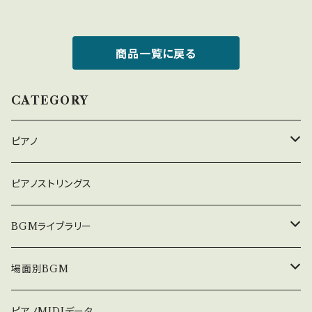
商品一覧に戻る
CATEGORY
ピアノ
癒しのピアノ
ピアノストリングス
中北利男 夢シリーズ
BGMライブラリー
５０８曲シリーズ
オルゴール
場面別BGM
３６０曲シリーズ
悲しい
ピアノMIDIデータ