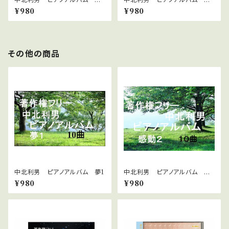
イトクラブ5
し５
¥980
¥980
その他の商品
中北利男 ピアノアルバム 夢1
中北利男 ピアノアルバム 感
動２
¥980
¥980