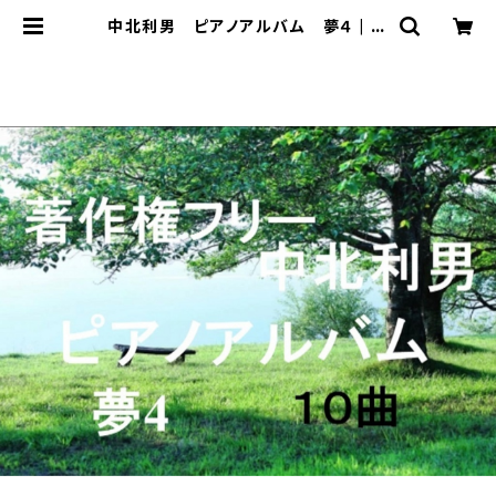
中北利男 ピアノアルバム 夢４ | 著
作権フリー 癒しの 中北音楽研究
所 ＣＤではありません。ＷＡＶファイ
ルです