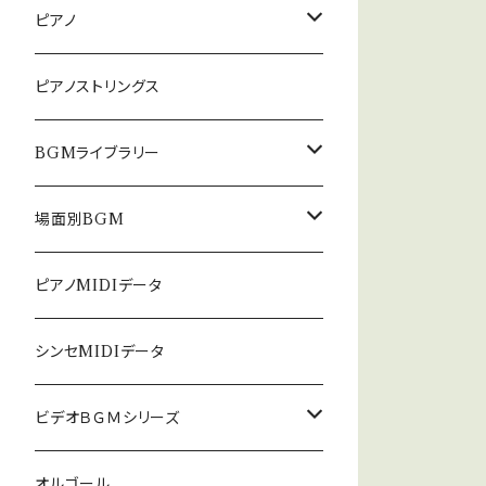
ピアノ
癒しのピアノ
ピアノストリングス
中北利男 夢シリーズ
BGMライブラリー
５０８曲シリーズ
オルゴール
場面別BGM
３６０曲シリーズ
悲しい
ピアノMIDIデータ
暗い
シンセMIDIデータ
普通
ビデオＢＧＭシリーズ
ロック
オルゴール