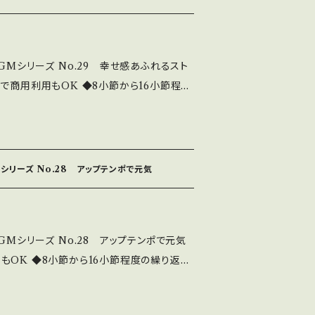
kitamusic.com/bideobgm19192.ht
研究所 http://nakakitamusic.com/
GMシリーズ No.29 幸せ感あふれるスト
で商用利用もOK ◆8小節から16小節程度
 好きなところでフェイドアウトできる ◆主
編曲 ◆テレビ・ラジオ等々で大活躍 ◆この
す
//youtu.be/4-OoC3CAP4s 全曲シリ
シリーズ No.28 アップテンポで元気
amusic.com/bideobgm19192.html こ
。980円です。 CD版は2980円にて販売中
://nakakitamusic.com/
GMシリーズ No.28 アップテンポで元気
もOK ◆8小節から16小節程度の繰り返し
ころでフェイドアウトできる ◆主体を邪魔し
レビ・ラジオ等々で大活躍 ◆このシリーズは、