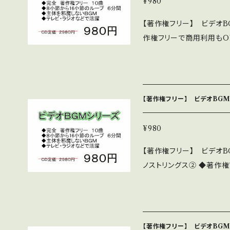
¥980
中です。 中北音楽研究所 h
【著作権フリー】 ビデオB
作権フリーで商用利用もO
プで6分間 好きなところ
淡々とした編曲 ◆テレビ・
作あります。 10曲程度入っているものがほとんどです 詳細・全曲試聴
は下記 https://youtu.
【著作権フリー】 ビデオBGM
p://nakakitamusic.com/bid
ド販売版です。980円です。 C
グス②
¥980
研究所 http://nakakitam
【著作権フリー】 ビデオB
ノストリングス② ◆著作権
節程度の繰り返しループで
る ◆主体を邪魔しない淡
◆このシリーズは、32作あります。 10曲程度入ってい
です 詳細・全曲試聴は下記 htt
【著作権フリー】 ビデオBGM