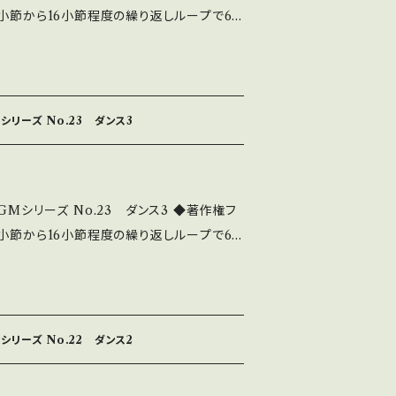
8小節から16小節程度の繰り返しループで6
イドアウトできる ◆主体を邪魔しない淡々
オ等々で大活躍 ◆このシリーズは、32作あ
sk9X4Tatr34 全曲シリーズは下記 http://na
シリーズ No.23 ダンス3
192.html これはダウンロード販売
980円にて販売中です。 中北音楽研究
c.com/
GMシリーズ No.23 ダンス3 ◆著作権フ
8小節から16小節程度の繰り返しループで6
イドアウトできる ◆主体を邪魔しない淡々
オ等々で大活躍 ◆このシリーズは、32作あ
enPIMS3Zy2s 全曲シリーズは下記 http://na
シリーズ No.22 ダンス2
192.html これはダウンロード販売
980円にて販売中です。 中北音楽研究