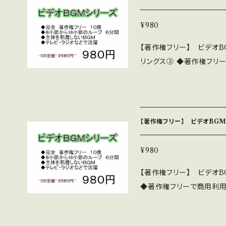
シリーズは下記 http://naka
ml これはダウンロード販売版です。980円です。 CD版は2980円にて
②
¥980
販売中です。 中北音楽
【著作権フリー】 ビデオB
リングス② ◆著作権フリー
の繰り返しループで6分間
体を邪魔しない淡々とした
シリーズは、32作あります。 10曲程度入っているものがほとんどで
詳細・全曲試聴は下記 https:
【著作権フリー】 ビデオBGM
ーズは下記 http://nakakit
れはダウンロード販売版です
¥980
です。 中北音楽研究所 http
【著作権フリー】 ビデオB
◆著作権フリーで商用利用
ループで6分間 好きなと
ない淡々とした編曲 ◆テ