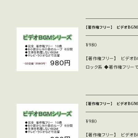
ない淡々とした編曲 ◆テ
32作あります。 10曲程度入っているものがほとんどです 詳細・全曲試
聴は下記 https://you
【著作権フリー】 ビデオBGM
http://nakakitamusic.co
ロード販売版です。980円です
¥980
音楽研究所 http://nakaki
【著作権フリー】 ビデオB
ロック系 ◆著作権フリーで
繰り返しループで6分間 
を邪魔しない淡々とした編
リーズは、32作あります。 10曲程度入っているものがほとんどです 詳
細・全曲試聴は下記 https:/
【著作権フリー】 ビデオBGM
は下記 http://nakakitamu
ダウンロード販売版です。9
¥980
す。 中北音楽研究所 http:/
【著作権フリー】 ビデオB