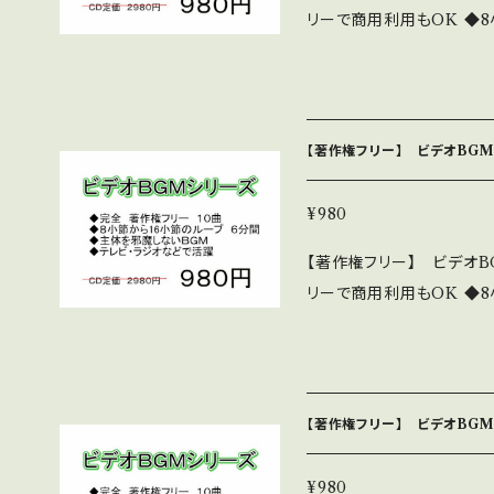
リーで商用利用もOK ◆
分間 好きなところでフェ
とした編曲 ◆テレビ・ラジ
ります。 10曲程度入っているものがほとんどです 詳細・全曲試聴は下
記 https://youtu.be/
【著作権フリー】 ビデオBGM
kakitamusic.com/bideobgm19
版です。980円です。 CD版は2
¥980
所 http://nakakitamusi
【著作権フリー】 ビデオB
リーで商用利用もOK ◆
分間 好きなところでフェ
とした編曲 ◆テレビ・ラジ
ります。 10曲程度入っているものがほとんどです 詳細・全曲試聴は下
記 https://youtu.be/
【著作権フリー】 ビデオBGM
kakitamusic.com/bideobgm19
版です。980円です。 CD版は2
¥980