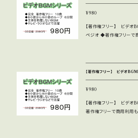
kitamusic.com/bideobgm19192
です。980円です。 CD版は298
¥980
http://nakakitamusic.
【著作権フリー】 ビデオB
ペジオ ◆著作権フリーで
繰り返しループで6分間 
を邪魔しない淡々とした編
リーズは、32作あります。 10曲程度入っているものがほとんどです 詳
細・全曲試聴は下記 https:/
【著作権フリー】 ビデオBGM
ズは下記 http://nakakita
はダウンロード販売版です。
¥980
す。 中北音楽研究所 http:/
【著作権フリー】 ビデオB
著作権フリーで商用利用も
ープで6分間 好きなとこ
い淡々とした編曲 ◆テレビ
2作あります。 10曲程度入っているものがほとんどです 詳細・全曲試聴