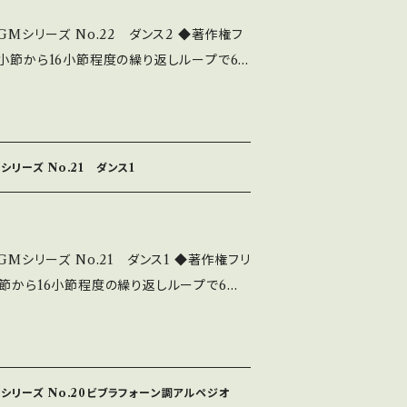
c.com/
GMシリーズ No.22 ダンス2 ◆著作権フ
8小節から16小節程度の繰り返しループで6
イドアウトできる ◆主体を邪魔しない淡々
オ等々で大活躍 ◆このシリーズは、32作あ
/lAth0LZPXUA 全曲シリーズは下記 http://n
シリーズ No.21 ダンス1
19192.html これはダウンロード販
2980円にて販売中です。 中北音楽研
sic.com/
Mシリーズ No.21 ダンス1 ◆著作権フリ
小節から16小節程度の繰り返しループで6分
ドアウトできる ◆主体を邪魔しない淡々と
等々で大活躍 ◆このシリーズは、32作あり
doLd9rJiQ 全曲シリーズは下記 http://naka
シリーズ No.20ビブラフォーン調アルペジオ