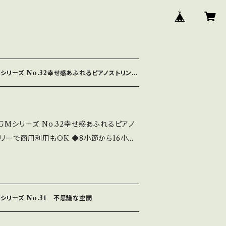
シリーズ No.32幸せ感あふれるピアノストリング
GMシリーズ No.32幸せ感あふれるピアノ
リーで商用利用もOK ◆8小節から16小節
分間 好きなところでフェイドアウトできる
した編曲 ◆テレビ・ラジオ等々で大活躍 ◆
がほとんどで
s://youtu.be/H7dvoQir9H4 全曲シ
シリーズ No.31 不思議な空間
itamusic.com/bideobgm19192.html
す。980円です。 CD版は2980円にて販売