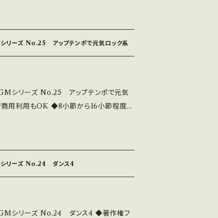
レビ・ラジオ等々で大活躍 ◆このシリーズは、
tu.be/VDa-Thv84WU 全曲シリーズは下記
シリーズ No.25 アップテンポで元気ロック系
m/bideobgm19192.html これはダウン
。 CD版は2980円にて販売中です。 中北
tamusic.com/
GMシリーズ No.25 アップテンポで元気
商用利用もOK ◆8小節から16小節程度の
好きなところでフェイドアウトできる ◆主体
曲 ◆テレビ・ラジオ等々で大活躍 ◆このシ
/youtu.be/iLdnaw2F9g4 全曲シリーズ
シリーズ No.24 ダンス4
sic.com/bideobgm19192.html これは
80円です。 CD版は2980円にて販売中で
/nakakitamusic.com/
GMシリーズ No.24 ダンス4 ◆著作権フ