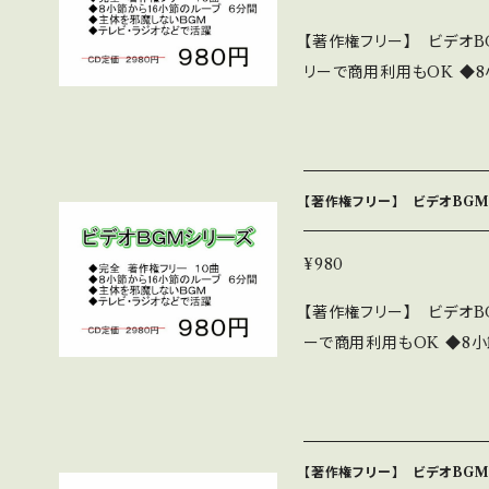
所 http://nakakitamusi
【著作権フリー】 ビデオB
リーで商用利用もOK ◆
分間 好きなところでフェ
とした編曲 ◆テレビ・ラジ
ります。 10曲程度入っているものがほとんどです 詳細・全曲試聴は下
記 https://youtu.be
【著作権フリー】 ビデオBGM
akakitamusic.com/bideobgm
売版です。980円です。 CD版は
¥980
究所 http://nakakitamu
【著作権フリー】 ビデオBG
ーで商用利用もOK ◆8
間 好きなところでフェイ
した編曲 ◆テレビ・ラジオ
ます。 10曲程度入っているものがほとんどです 詳細・全曲試聴は下記
https://youtu.be/9O
【著作権フリー】 ビデオBGM