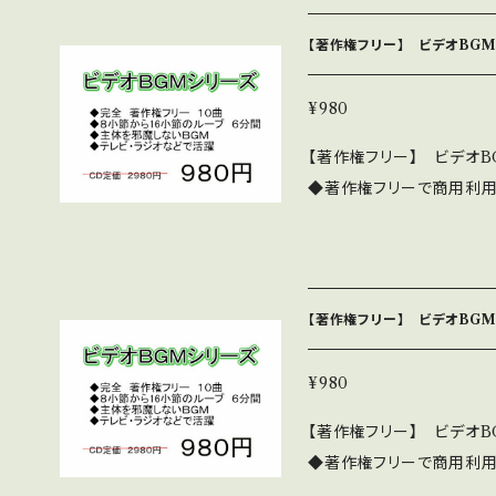
32作あります。 10曲程度入っているものがほとんどです 詳細・全曲試
聴は下記 https://yout
【著作権フリー】 ビデオBGM
ttp://nakakitamusic.com/
ード販売版です。980円です。
¥980
楽研究所 http://nakakit
【著作権フリー】 ビデオB
◆著作権フリーで商用利用
ループで6分間 好きなと
ない淡々とした編曲 ◆テ
32作あります。 10曲程度入っているものがほとんどです 詳細・全曲試
聴は下記 https://yout
【著作権フリー】 ビデオBGM
ttp://nakakitamusic.com/
ード販売版です。980円です。
¥980
楽研究所 http://nakakit
【著作権フリー】 ビデオB
◆著作権フリーで商用利用
ループで6分間 好きなと