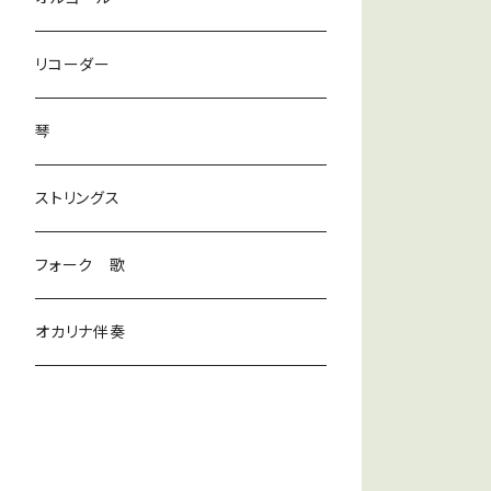
ラテン
リコーダー
ダンス
琴
和風
ストリングス
京都
ストリングス
フォーク 歌
子ども
オカリナ伴奏
神秘
宇宙
オルゴール