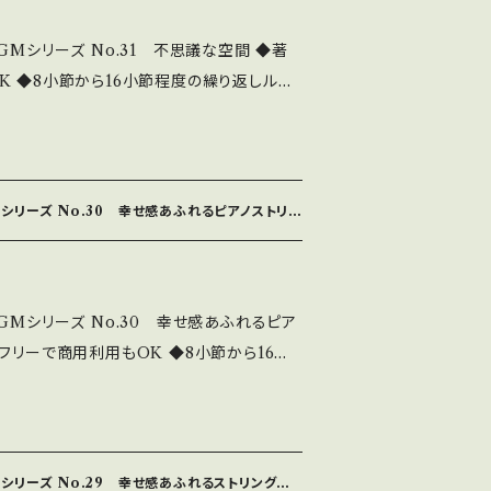
ttp://nakakitamusic.com/
GMシリーズ No.31 不思議な空間 ◆著
K ◆8小節から16小節程度の繰り返しルー
でフェイドアウトできる ◆主体を邪魔しない
ラジオ等々で大活躍 ◆このシリーズは、32
be/dHtvb1Gu914 全曲シリーズは下記 htt
シリーズ No.30 幸せ感あふれるピアノストリン
eobgm19192.html これはダウンロー
D版は2980円にて販売中です。 中北音楽
usic.com/
GMシリーズ No.30 幸せ感あふれるピア
フリーで商用利用もOK ◆8小節から16小
6分間 好きなところでフェイドアウトでき
々とした編曲 ◆テレビ・ラジオ等々で大活躍
るものがほとんど
ps://youtu.be/uykXkQ2Z_jE 全曲
シリーズ No.29 幸せ感あふれるストリングス