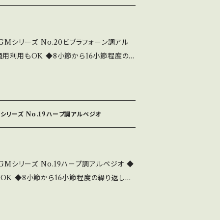
.html これはダウンロード販売版
0円にて販売中です。 中北音楽研究所
com/
GMシリーズ No.20ビブラフォーン調アル
商用利用もOK ◆8小節から16小節程度の
好きなところでフェイドアウトできる ◆主体
曲 ◆テレビ・ラジオ等々で大活躍 ◆このシ
/youtu.be/nPC3mcjmI6k 全曲シリー
シリーズ No.19ハープ調アルペジオ
music.com/bideobgm19192.html これ
980円です。 CD版は2980円にて販売中で
/nakakitamusic.com/
GMシリーズ No.19ハープ調アルペジオ ◆
OK ◆8小節から16小節程度の繰り返しル
ろでフェイドアウトできる ◆主体を邪魔しな
・ラジオ等々で大活躍 ◆このシリーズは、3