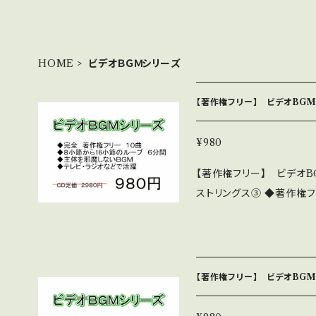
HOME
ビデオＢＧＭシリーズ
【著作権フリー】 ビデオBGM
ス③
¥980
【著作権フリー】 ビデオB
ストリングス③ ◆著作権フ
程度の繰り返しループで6
◆主体を邪魔しない淡々と
このシリーズは、32作あります。 10曲程度入っているもの
す 詳細・全曲試聴は下記 http
【著作権フリー】 ビデオBGM
リーズは下記 http://nakak
これはダウンロード販売版で