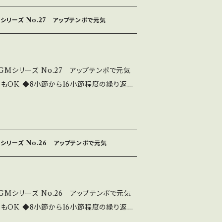
u.be/ceC1A_GZk3c 全曲シリーズは下記 h
シリーズ No.27 アップテンポで元気
bideobgm19192.html これはダウンロ
 CD版は2980円にて販売中です。 中北音
amusic.com/
GMシリーズ No.27 アップテンポで元気
もOK ◆8小節から16小節程度の繰り返し
ころでフェイドアウトできる ◆主体を邪魔し
レビ・ラジオ等々で大活躍 ◆このシリーズは、
u.be/hdYKJ8ATU84 全曲シリーズは下記 h
シリーズ No.26 アップテンポで元気
bideobgm19192.html これはダウンロ
 CD版は2980円にて販売中です。 中北音
amusic.com/
GMシリーズ No.26 アップテンポで元気
もOK ◆8小節から16小節程度の繰り返し
ころでフェイドアウトできる ◆主体を邪魔し