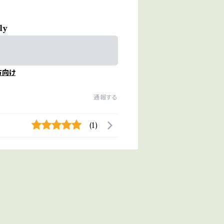
ly
方向け
通報する
(1)