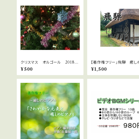
クリスマス オルゴール 2018
【著作権フリー」飛騨 癒し
10曲
ノ８曲 中北利男
¥500
¥1,500