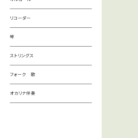
ラテン
リコーダー
ダンス
琴
和風
ストリングス
京都
ストリングス
フォーク 歌
子ども
オカリナ伴奏
神秘
宇宙
オルゴール