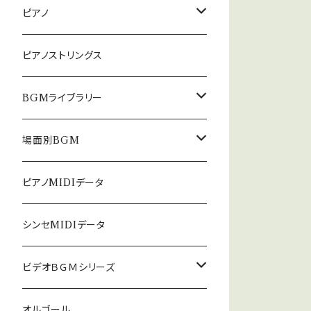
ピアノ
癒しのピアノ
ピアノストリングス
中北利男 夢シリーズ
BGMライブラリー
５０８曲シリーズ
オルゴール
場面別BGM
３６０曲シリーズ
悲しい
ピアノMIDIデータ
暗い
シンセMIDIデータ
普通
ビデオＢＧＭシリーズ
ロック
オルゴール