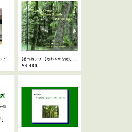
のピア
【著作権フリー】さわやかな癒し 1
中北利男
¥3,480