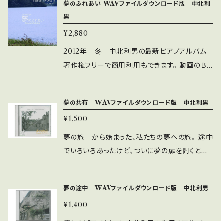
エチュード』 モーニングライト 2004年2月
夢のふれあい WAVファイルダウンロード版 中北利
出版 中北音楽研究所のアルバムジャケットの
男
写真を多数提供いただく投稿者からの依頼で制
¥2,880
作。 ８『水 Song01』 癒しのピアノ508曲 20
2012年 冬 中北利男の最新ピアノアルバム
03年2月 出版 ピアノの音だけで「水」を感
著作権フリーで商用利用もできます。 動画のＢＧ
じさせるというコンセプトで制作された曲。 ９
Ｍや店舗のＢＧＭにも最適です。 試聴は下記 ht
『夢１ Song01』 癒しのピアノ508曲 2002
tps://youtu.be/6NGQ32-ZGig?list=UUI21
年12月 出版 中北利男が即興演奏で「夢」を
夢の共有 WAVファイルダウンロード版 中北利男
nP9FnLCZ08Y5qW23XyA
ピアノの音色のみで語るシリーズ第一弾。 １０
¥1,500
『夢２ Song07』 癒しのピアノ508曲 2003
夢の旅 から始まった、私たちの夢への旅。 途中
年2月 出版 ゲームBGMに採用される。バノ
でいろいろあったけど、ついに夢の扉を開くとき
ンという”架空のピアニスト”の演奏としてゲーム
がきた。 そして、新たなる道のりを、皆さんと共
の中で採用され好評を博した。 １１『私の好きな
有して進んでいきたい。 そんな、希望にあふれる
あなたの笑顔』 夢の扉 2005年8月 出版
夢の途中 WAVファイルダウンロード版 中北利男
ピアノアルバムにしたいです。 全体的に暖かいア
日本広告機構 「沖縄キャンペーン」のBGM
¥1,400
ルバムになりました。 試聴 https://youtu.be/F
としてテレビ、ラジオのCMで採用される。 １
WGanER5SUA ① 夢の共有 ② あなたと