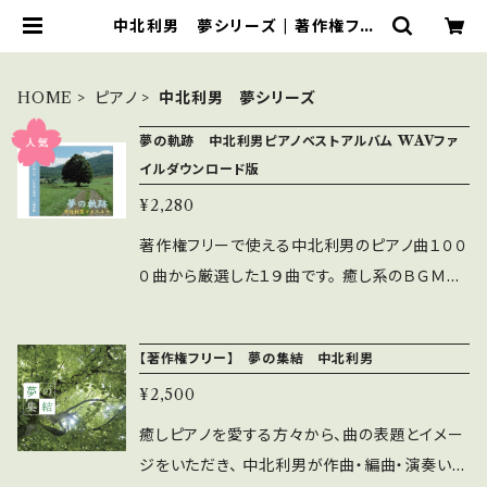
中北利男 夢シリーズ | 著作権フリ
ー 癒しの 中北音楽研究所 ＣＤで
はありません。ＷＡＶファイルです
HOME
ピアノ
中北利男 夢シリーズ
夢の軌跡 中北利男ピアノベストアルバム WAVファ
イルダウンロード版
¥2,280
著作権フリーで使える中北利男のピアノ曲１００
０曲から厳選した１９曲です。 癒し系のＢＧＭに
最適です。 試聴は http://youtu.be/ldDMJ
UY80dM こちらも試聴してください https://y
【著作権フリー】 夢の集結 中北利男
outu.be/dwQRfo8f8Mo ＣＤ詳細はhttp://w
¥2,500
ww.ztv.ne.jp/mimbq1eu/best.html １『夢の
扉』 夢の扉 2005年8月 出版 朗読劇「角
癒しピアノを愛する方々から、曲の表題とイメー
筈にて」、ラジオ大阪「夕焼けエッセイ」のメイ
ジをいただき、 中北利男が作曲・編曲・演奏いた