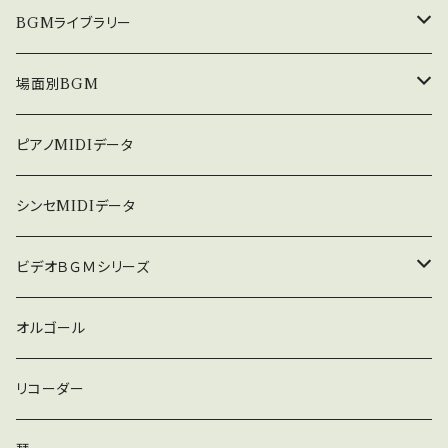
月 出版 悲しげなピアノの音色の中に逞しく
つの箱
メディテイト ⑫ ひとつの箱 ⑬ 海 ⑭ 夜光虫 ⑮
中北利男 夢シリーズ
BGMライブラリー
芽吹く冬の花が見えてくる。 １８『夢の呼吸』
夢の旅 お問い合わせ 中北音楽研究所 http://n
森の鼓動 2008年2月 出版 養老の大自然
akakitamusic.com/
５０８曲シリーズ
オルゴール
場面別BGM
とそこに住む人たちの温かな心から生まれた一
作。中北利男が自然の代弁者となる。 １９『ひ
とつの箱 マイベストオリジナルバージョン』
３６０曲シリーズ
悲しい
ピアノMIDIデータ
この曲なくして「夢」語ることはできない。永遠
に引き続かれる「夢」をこの曲に託して・・・。 メ
暗い
シンセMIDIデータ
ーカーサイトはhttp://nakakitamusic.com/
普通
ビデオＢＧＭシリーズ
ロック
オルゴール
ラテン
リコーダー