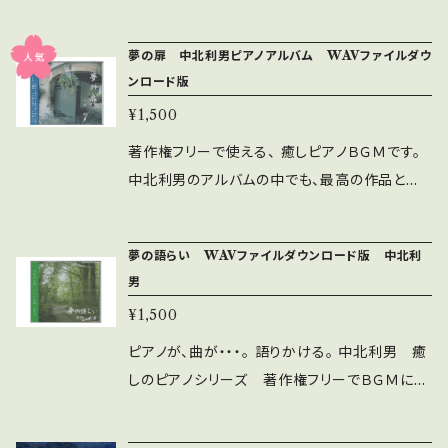
ンテーマとして採用される。 ２『浜女の唄』 夢
しました。 癒しのピアノが、いまここに集結し、夢
の旅 1997年10月 出版 記念すべき中北利
のオリジナルアルバムとなりました。 なお、この
夢の扉 中北利男ピアノアルバム WAVファイルダウ
男のデビューアルバムに収録。安濃町（現津市）
企画は、随時行っております。ご希望の方は、ご連
ンロード版
町民参加型オペラ「八百比丘尼」の中の一曲。 ３
絡ください。 あなたのイメージから、ピアノ曲が
『ノスタルジー』 夢の途中 2000年8月 出
¥1,500
生まれます。 中北音楽研究所 【夢の
版 不動の人気を誇る曲。アルバム「夢の途中」
結集】 (テーマ) 1 母への旋律 柏 昇太郎
著作権フリーで使える、 癒しピアノＢＧＭです。
が版を重ね第四版に至る原動力となった曲。
2 いのちの恵 杉山修一 3 MOTHER Tat
中北利男のアルバムの中でも、最高の作品と絶
４『愛』 夢の途中 2000年8月 出版 中北
suya Kamioka 4 MEMORY Tatsuya Kam
賛されています。 曲目 ① 夢の扉 ② 小さな
利男が学生時代に作曲した一曲。現在の「癒しの
ioka 5 SILEN Tatsuya Kamioka 6 BIRT
草花 ③ 私の好きなあなたの笑顔 ④ 道 ⑤
ピアノシリーズ」の元になった。 ５『黎明』 和
夢の語らい WAVファイルダウンロード版 中北利
H Tatsuya Kamioka 7 ALONE Tatsuya
広がる荒野 ⑥ オリオン座 ⑦ ありがとう
～彩り～ 2004年2月 出版 投稿された一
男
Kamioka 8 星々への祈り 佐藤源彦 9 瞑想 中
⑧ 行く！ ⑨ たちどまり、たちどまり ⑩ ひと
枚の写真・一編の詩から生まれたアルバム。写
¥1,500
北利男 10 雪・ミルクティ 高畑昌美 11 森の妖
つの箱 ～Orizuru～ 目 詳細・試聴は 中北
真と詩は「和～彩り～」のジャケットに掲載。 ６
精 高畑昌美 12 m ハーツ 高畑昌美 13 立ち止
音楽研究所 を検索してください。 http://ww
ピアノが、曲が・・・。 語りかける。 中北利男 癒
『茜色』 和 ～彩り～ 2004年2月 出版
り 中北利男 14 落選 横田 雅志 冒頭部
w.ztv.ne.jp/mimbq1eu/tobira.html こちら
しのピアノシリーズ 著作権フリーでＢＧＭにご
写真と詩の投稿者により歌詞が付けられた
試聴 https://youtu.be/fmVmR4dv37Y 全
も試聴してみてください https://youtu.be/eB
使用いただけます。 試聴は、https://youtu.be/
曲。収録はピアノのみのバージョン。 ７『愛の
曲 作曲・編曲・演奏 中北利男
6nY0za6hk
GL996SrtzEk