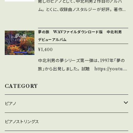
２『ほのぼの１ song07』 癒しのピアノ360
癒しのピアノとして、中北利男２作目のアルバ
歩く道 ③ 水平線 ④ 永久に ⑤ ひだまり
曲 2007年10月 出版 癒しのピアノシリー
ム。 とくに、収録曲ノスタルジーが好評。 著作権
⑥ 居てくれて、ありがとう ⑦ 挑戦 ⑧ きっ
ズ508曲の続編の中の1枚。その名の通り、「ほ
フリーでＢＧＭに最適です。 このアルバムの収録
と、明日はいい日だよ ⑨ ごらん ⑩ 明日への
のぼの」をテーマとした楽曲 １３『やわらぎ』 や
において、必要とする音を出すため、 グランドピ
夢の旅 WAVファイルダウンロード版 中北利男
道
わらぎ 2008年10月 出版 お客様をお出
アノ購入からスタートしたアルバムです。 このア
デビューアルバム
迎えするというコンセプトで制作・選ばれた曲の
ルバムは、2000年に初版、2002年に増版が、そ
¥1,400
中からの1曲。 １４『夢の共有』 夢の共有 200
して今回第3版のプレスという、 大ヒットアルバ
6年8月 出版 デビューアルバムから四作目
ムです。中北利男の作品の中でも、本当に代表的
中北利男の夢シリーズ第一弾は、1997年「夢の
の作品集。自らの様々な想いが交錯する1枚。
な作品です。 中北音楽研究所を知っていただく
旅」から出発しました。 試聴 https://youtu.b
１５『夢５ song06』 癒しのピアノ360曲 2
には、まずこれからと言っても過言ではありませ
e/sEKrmWl4HpI この作品のCDは絶版とな
007年10月 出版 癒しのピアノシリーズ508
ん。 試聴してください https://youtu.be/-yysg
りました。 お問い合わせは下記まで ① ふるさ
CATEGORY
曲の続編の中の1枚。好評の「夢」をタイトルに
IrHe5U 冒頭部 https://youtu.be/Ajk-JVo
と/岡野貞一作曲 ②歌劇「八百比丘尼」より序
した即興作品集 １６『夢の語らい』 夢の語ら
wTmM ① ノスタルジー ② 夢の途中 ③
曲 ③歌劇「八百比丘尼」より浜女の唄 ④独りの
ピアノ
い 2008年4月 出版 夢シリーズ五作目か
昼下がりの眠り ④ バッハの主題による小曲
街角 ⑤歌劇「あこぎ平治」より序曲 ⑥歌劇「あ
らタイトルソング。柔らかなピアノの音が心に
⑤ 秋 ⑥ 最後のとき ⑦ 雨 ⑧ 目覚め
こぎ平治」より平治の唄 ⑦七つの子 ⑧そして、
癒しのピアノ
ピアノストリングス
響く。 １７『冬の花』 夢の語らい 2008年4
のとき ⑨ 愛 ⑩ そして、さようなら ⑪ ひと
さよなら ⑨夢の中のシャボン玉 ⑩ 古都 ⑪