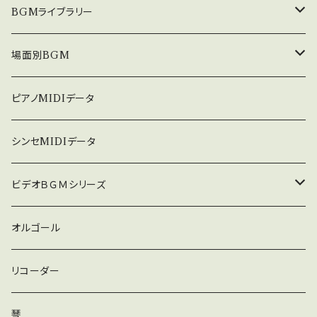
中北利男 夢シリーズ
BGMライブラリー
５０８曲シリーズ
オルゴール
場面別BGM
３６０曲シリーズ
悲しい
ピアノMIDIデータ
暗い
シンセMIDIデータ
普通
ビデオＢＧＭシリーズ
ロック
オルゴール
ラテン
リコーダー
ダンス
琴