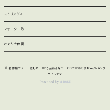
和風
ストリングス
京都
ストリングス
フォーク 歌
子ども
オカリナ伴奏
神秘
© 著作権フリー 癒しの 中北音楽研究所 ＣＤではありません。ＷＡＶフ
宇宙
オルゴール
ァイルです
Powered by
ジングル
ギター