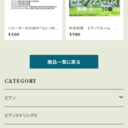
リコーダーのための「ひとつの
中北利男 ピアノアルバム 童
箱」楽譜・伴奏音源セット
謡２
¥500
¥980
商品一覧に戻る
CATEGORY
ピアノ
癒しのピアノ
ピアノストリングス