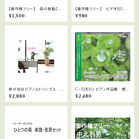
【著作権フリー】 森の鼓動2
【著作権フリー】 ビデオBGM
雅 中北利男 WAVファイルダ
シリーズ No.31 不思議な空
¥1,500
¥980
ウンロード版
間
幸せ気分ピアノストリングス W
C=528Hz ピアノ作品集 癒
AVファイルダウンロード版
【著作権フリー】 WAVファイル
¥2,880
¥2,480