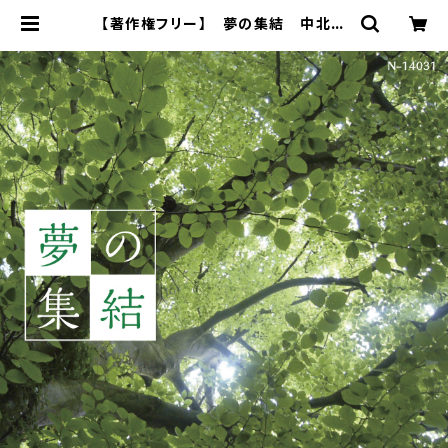
【著作権フリー】 夢の集結 中北利
男 | 著作権フリー 癒しの 中北音
楽研究所 ＣＤではありません。ＷＡＶ
ファイルです