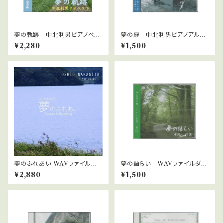
夢の軌跡 中北利男ピアノベス
夢の扉 中北利男ピアノアルバ
トアルバム WAVファイルダウン
ム WAVファイルダウンロード
¥2,280
¥1,500
ロード版
版
夢のふれあい WAVファイルダ
夢の語らい WAVファイルダウ
ウンロード版 中北利男
ンロード版 中北利男
¥2,880
¥1,500