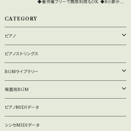
u.be/yGexCxnOV8s シリーズ全曲は下記 htt
◆著作権フリーで商用利用もOK ◆8小節から1
p://nakakitamusic.com/bideobgm19192.h
6小節程度の繰り返しループで6分間 好きな
tml これはダウンロード販売版です。980円で
ところでフェイドアウトできる ◆主体を邪魔しな
CATEGORY
す。 CD版は2980円にて販売中です。 中北音楽
い淡々とした編曲 ◆テレビ・ラジオ等々で大活
研究所 http://nakakitamusic.com/
躍 ◆このシリーズは、32作あります。 10曲程度
ピアノ
入っているものがほとんどです 詳細・全曲試聴
は下記 https://youtu.be/8hLlse0NAFc シリ
癒しのピアノ
ピアノストリングス
ーズ全曲は http://nakakitamusic.com/bid
eobgm19192.html これはダウンロード販売版
中北利男 夢シリーズ
BGMライブラリー
です。980円です。 CD版は2980円にて販売中で
す。 中北音楽研究所 http://nakakitamusic.c
５０８曲シリーズ
オルゴール
場面別BGM
om/
３６０曲シリーズ
悲しい
ピアノMIDIデータ
暗い
シンセMIDIデータ