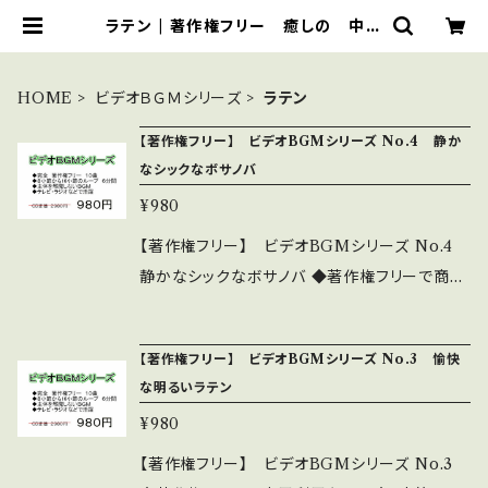
ラテン | 著作権フリー 癒しの 中北
音楽研究所 ＣＤではありません。Ｗ
ＡＶファイルです
HOME
ビデオＢＧＭシリーズ
ラテン
【著作権フリー】 ビデオBGMシリーズ No.4 静か
なシックなボサノバ
¥980
【著作権フリー】 ビデオBGMシリーズ No.4
静かなシックなボサノバ ◆著作権フリーで商用
利用もOK ◆8小節から16小節程度の繰り返し
ループで6分間 好きなところでフェイドアウト
【著作権フリー】 ビデオBGMシリーズ No.3 愉快
できる ◆主体を邪魔しない淡々とした編曲 ◆
な明るいラテン
テレビ・ラジオ等々で大活躍 ◆このシリーズは、
¥980
32作あります。 10曲程度入っているものがほと
んどです 詳細・全曲試聴は下記 https://yout
【著作権フリー】 ビデオBGMシリーズ No.3