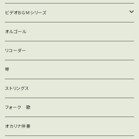
普通
ビデオＢＧＭシリーズ
ロック
オルゴール
ラテン
リコーダー
ダンス
琴
和風
ストリングス
京都
ストリングス
フォーク 歌
子ども
オカリナ伴奏