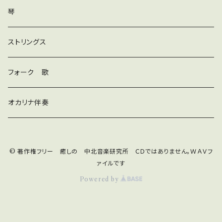
ダンス
琴
和風
ストリングス
京都
ストリングス
フォーク 歌
子ども
オカリナ伴奏
神秘
© 著作権フリー 癒しの 中北音楽研究所 ＣＤではありません。ＷＡＶフ
宇宙
オルゴール
ァイルです
Powered by
ジングル