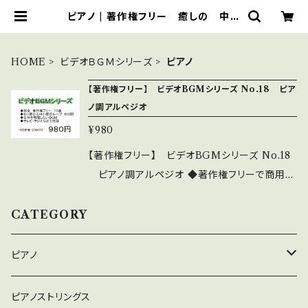
ピアノ | 著作権フリー 癒しの 中北
音楽研究所 ＣＤではありません。Ｗ
ＡＶファイルです
HOME
ビデオＢＧＭシリーズ
ピアノ
【著作権フリー】 ビデオBGMシリーズ No.18 ピア
ノ調アルペジオ
¥980
【著作権フリー】 ビデオBGMシリーズ No.18
ピアノ調アルペジオ ◆著作権フリーで商用利
用もOK ◆8小節から16小節程度の繰り返しル
ープで6分間 好きなところでフェイドアウトで
CATEGORY
きる ◆主体を邪魔しない淡々とした編曲 ◆テ
レビ・ラジオ等々で大活躍 ◆このシリーズは、32
ピアノ
作あります。 10曲程度入っているものがほとん
どです 詳細・全曲試聴は下記 https://youtu.b
癒しのピアノ
ピアノストリングス