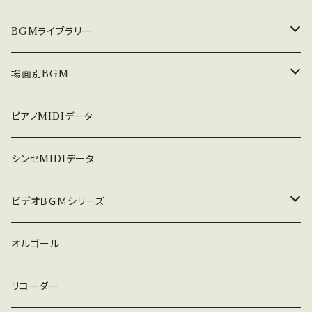
e/NSnVe2uEm6M 全曲シリーズは下記 htt
p://nakakitamusic.com/bideobgm19192.h
中北利男 夢シリーズ
BGMライブラリー
tml これはダウンロード販売版です。980円で
す。 CD版は2980円にて販売中です。 中北音楽
５０８曲シリーズ
オルゴール
場面別BGM
研究所 http://nakakitamusic.com/
３６０曲シリーズ
悲しい
ピアノMIDIデータ
暗い
シンセMIDIデータ
普通
ビデオＢＧＭシリーズ
ロック
オルゴール
ラテン
リコーダー