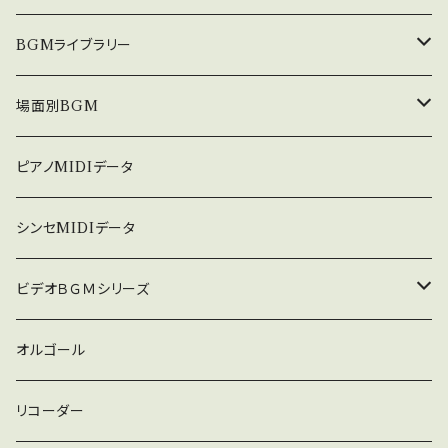
e/29Y_EB92rXo 全曲シリーズは下記 http://
nakakitamusic.com/bideobgm19192.htm
中北利男 夢シリーズ
BGMライブラリー
l これはダウンロード販売版です。980円です。
CD版は2980円にて販売中です。 中北音楽研究
５０８曲シリーズ
オルゴール
場面別BGM
所 http://nakakitamusic.com/
３６０曲シリーズ
悲しい
ピアノMIDIデータ
暗い
シンセMIDIデータ
普通
ビデオＢＧＭシリーズ
ロック
オルゴール
ラテン
リコーダー