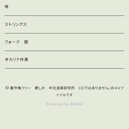
ダンス
琴
和風
ストリングス
京都
ストリングス
フォーク 歌
子ども
オカリナ伴奏
神秘
© 著作権フリー 癒しの 中北音楽研究所 ＣＤではありません。ＷＡＶフ
宇宙
オルゴール
ァイルです
Powered by
ジングル