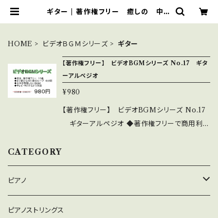
ギター | 著作権フリー 癒しの 中北
音楽研究所 ＣＤではありません。Ｗ
ＡＶファイルです
HOME
ビデオＢＧＭシリーズ
ギター
【著作権フリー】 ビデオBGMシリーズ No.17 ギタ
ーアルペジオ
¥980
【著作権フリー】 ビデオBGMシリーズ No.17
ギターアルペジオ ◆著作権フリーで商用利用
もOK ◆8小節から16小節程度の繰り返しルー
プで6分間 好きなところでフェイドアウトでき
CATEGORY
る ◆主体を邪魔しない淡々とした編曲 ◆テレ
ビ・ラジオ等々で大活躍 ◆このシリーズは、32
ピアノ
作あります。 10曲程度入っているものがほとん
どです 詳細・全曲試聴は下記 https://youtu.b
癒しのピアノ
ピアノストリングス