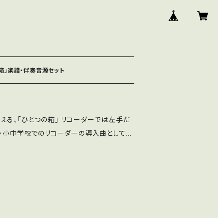
箱」楽譜・伴奏音源セット
える、「ひとつの箱」 リコーダーでは左手だ
者・小中学校でのリコーダーの導入曲として最
で演奏できます。 ソプラノリコーダーではGdu
した。 ソラシドレで演奏できます。 セット
楽譜と伴奏音源 ②アルト中級伴奏の楽譜 ③
アルトオリジナル版 伴奏楽譜と伴奏音源と
奏音源と参考演奏音源 (注) ダウンロード