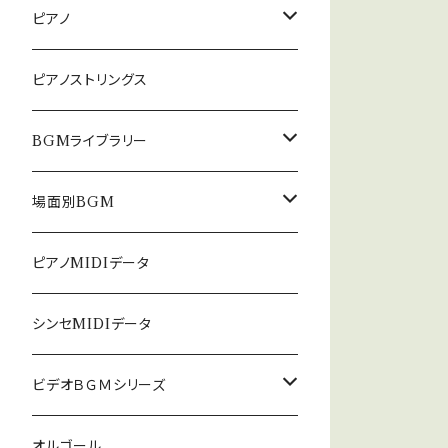
ピアノ
癒しのピアノ
ピアノストリングス
中北利男 夢シリーズ
BGMライブラリー
５０８曲シリーズ
オルゴール
場面別BGM
３６０曲シリーズ
悲しい
ピアノMIDIデータ
暗い
シンセMIDIデータ
普通
ビデオＢＧＭシリーズ
ロック
オルゴール