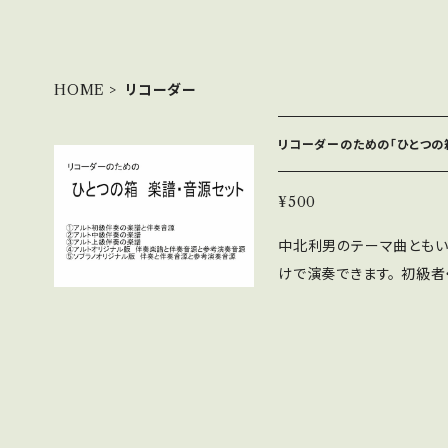
HOME
リコーダー
リコーダーのための「ひとつの
¥500
中北利男のテーマ曲ともい
けで演奏できます。 初級
適です。 ドレミファソだけ
r版のオリジナル版を収録しま
内容 ①アルト初級伴奏の
アルト上級伴奏の楽譜 ④
参考演奏音源 試聴 https://youtu.be/if2ygqIzmM0 ⑤ソプラノオ
リジナル版 伴奏楽譜と伴