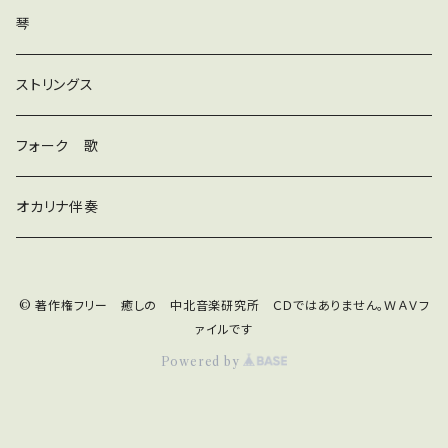
ダンス
琴
和風
ストリングス
京都
ストリングス
フォーク 歌
子ども
オカリナ伴奏
神秘
© 著作権フリー 癒しの 中北音楽研究所 ＣＤではありません。ＷＡＶフ
宇宙
オルゴール
ァイルです
Powered by
ジングル