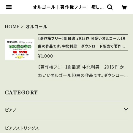
オルゴール | 著作権フリー 癒し
の 中北音楽研究所 ＣＤではありま
せん。ＷＡＶファイルです
HOME
オルゴール
【著作権フリー】劇最適 2013作 可愛いオルゴール10
曲の作品です。中北利男 ダウンロード販売で著作権
フリー
¥1,000
【著作権フリー】劇最適 中北利男 2013作 か
わいいオルゴール10曲の作品です。ダウンロード
販売で著作権フリー 試聴は下記 https://yo
utu.be/bKH3s0cz0UM ダウンロード購入を
CATEGORY
していただくと、著作権フリー。じつは、 YouTub
eでは圧縮音源ですが、ダウンロードファイルは
ピアノ
WAVの高音質です。 お問い合わせ・まとめて購
入等々ご相談は下記 http://nakakitamusic.c
癒しのピアノ
ピアノストリングス