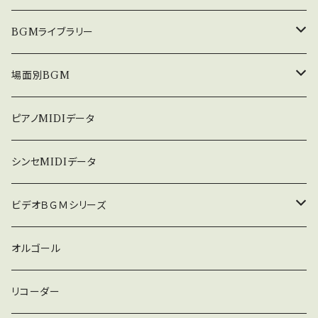
om/ 300曲一覧は下記 順次アップ中 http://
nakakitamusic.com/2013300.html
中北利男 夢シリーズ
BGMライブラリー
５０８曲シリーズ
オルゴール
場面別BGM
３６０曲シリーズ
悲しい
ピアノMIDIデータ
暗い
シンセMIDIデータ
普通
ビデオＢＧＭシリーズ
ロック
オルゴール
ラテン
リコーダー