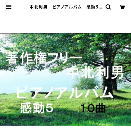
中北利男 ピアノアルバム 感動5 |
著作権フリー 癒しの 中北音楽研
究所 ＣＤではありません。ＷＡＶファ
イルです