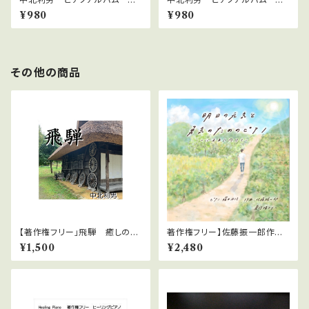
イトクラブ4
イトクラブ5
¥980
¥980
その他の商品
【著作権フリー」飛騨 癒しのピ
著作権フリー】佐藤振一郎作曲
アノ８曲 中北利男
藤井由佳の華麗なアレンジ演奏
¥1,500
¥2,480
ＣＤ、 「明日の元気と勇気のため
のピアノ」～心未来に向けて～