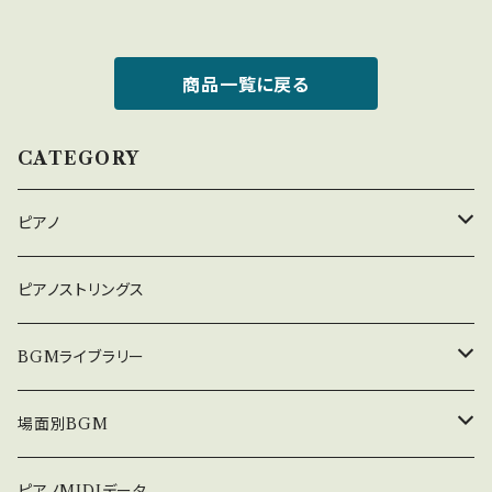
にやさしい音楽 jasrac申請不
要 中北音楽研究所
商品一覧に戻る
CATEGORY
ピアノ
癒しのピアノ
ピアノストリングス
中北利男 夢シリーズ
BGMライブラリー
５０８曲シリーズ
オルゴール
場面別BGM
３６０曲シリーズ
悲しい
ピアノMIDIデータ