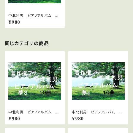
中北利男 ピアノアルバム 感
動5
¥980
同じカテゴリの商品
中北利男 ピアノアルバム 夢
中北利男 ピアノアルバム 夢
３
４
¥980
¥980