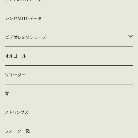
暗い
シンセMIDIデータ
普通
ビデオＢＧＭシリーズ
ロック
オルゴール
ラテン
リコーダー
ダンス
琴
和風
ストリングス
京都
ストリングス
フォーク 歌