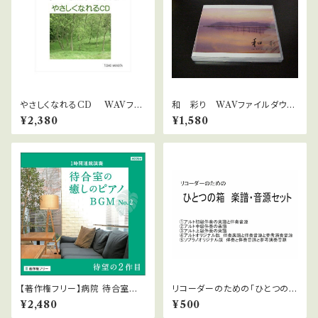
やさしくなれるCD WAVファ
和 彩り WAVファイルダウン
イルダウンロード版 中北利男
ロード版 中北利男
¥2,380
¥1,580
【著作権フリー】病院 待合室の
リコーダーのための「ひとつの
癒しピアノBGMシリーズ No2
箱」楽譜・伴奏音源セット
¥2,480
¥500
1時間ノンストップCD 自律神経