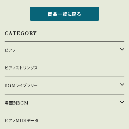
商品一覧に戻る
CATEGORY
ピアノ
癒しのピアノ
ピアノストリングス
中北利男 夢シリーズ
BGMライブラリー
５０８曲シリーズ
オルゴール
場面別BGM
３６０曲シリーズ
悲しい
ピアノMIDIデータ