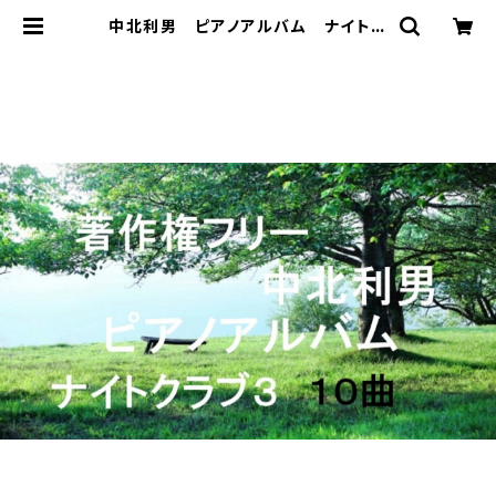
中北利男 ピアノアルバム ナイトク
ラブ３ | 著作権フリー 癒しの 中
北音楽研究所 ＣＤではありません。
ＷＡＶファイルです