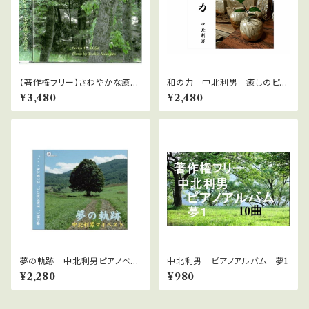
【著作権フリー】さわやかな癒し
和の力 中北利男 癒しのピア
1 中北利男
ノ 著作権フリー jasrac申請
¥3,480
¥2,480
不要
夢の軌跡 中北利男ピアノベス
中北利男 ピアノアルバム 夢1
トアルバム WAVファイルダウン
¥2,280
¥980
ロード版