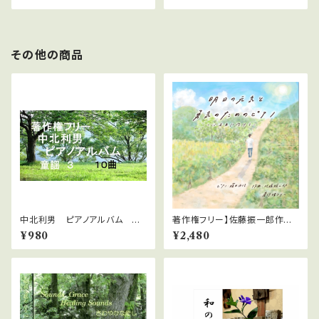
その他の商品
中北利男 ピアノアルバム 童
著作権フリー】佐藤振一郎作曲
謡 3
藤井由佳の華麗なアレンジ演奏
¥980
¥2,480
ＣＤ、 「明日の元気と勇気のため
のピアノ」～心未来に向けて～