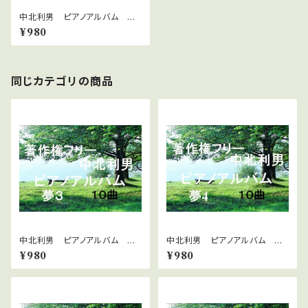
中北利男 ピアノアルバム ナ
イトクラブ３
¥980
同じカテゴリの商品
中北利男 ピアノアルバム 夢
中北利男 ピアノアルバム 夢
３
４
¥980
¥980