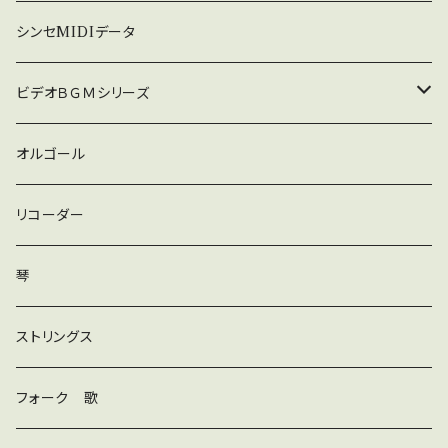
暗い
シンセMIDIデータ
普通
ビデオＢＧＭシリーズ
ロック
オルゴール
ラテン
リコーダー
ダンス
琴
和風
ストリングス
京都
ストリングス
フォーク 歌