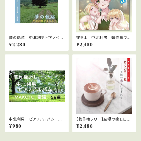
夢の軌跡 中北利男ピアノベス
守るよ 中北利男 著作権フリ
トアルバム WAVファイルダウン
ー癒しのピアノ
¥2,280
¥2,480
ロード版
中北利男 ピアノアルバム M
【著作権フリー】至極の癒しに包
AKOTO童謡 ３９曲
まれて
¥980
¥2,480