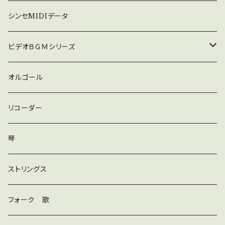
暗い
シンセMIDIデータ
普通
ビデオＢＧＭシリーズ
ロック
オルゴール
ラテン
リコーダー
ダンス
琴
和風
ストリングス
京都
ストリングス
フォーク 歌