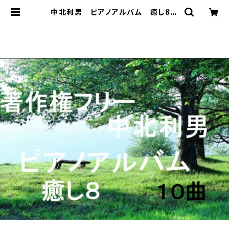
中北利男 ピアノアルバム 癒し8
| 著作権フリー 癒しの 中北音楽研
究所 ＣＤではありません。ＷＡＶファ
イルです