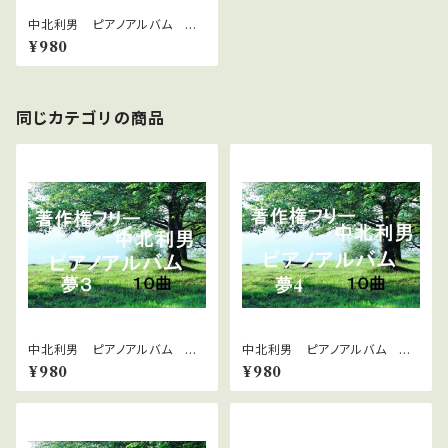
中北利男 ピアノアルバム 癒
し8
¥980
同じカテゴリの商品
中北利男 ピアノアルバム 夢
中北利男 ピアノアルバム 夢
３
４
¥980
¥980