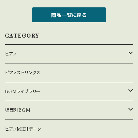
商品一覧に戻る
CATEGORY
ピアノ
癒しのピアノ
ピアノストリングス
中北利男 夢シリーズ
BGMライブラリー
５０８曲シリーズ
オルゴール
場面別BGM
３６０曲シリーズ
悲しい
ピアノMIDIデータ