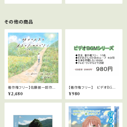
その他の商品
著作権フリー】佐藤振一郎作曲
【著作権フリー】 ビデオBGM
藤井由佳の華麗なアレンジ演奏
シリーズ No.1 軽快な静かなロ
¥2,480
¥980
ＣＤ、 「明日の元気と勇気のため
ック
のピアノ」～心未来に向けて～