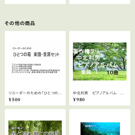
その他の商品
リコーダーのための「ひとつの
中北利男 ピアノアルバム 童
箱」楽譜・伴奏音源セット
謡１
¥500
¥980