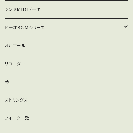
暗い
シンセMIDIデータ
普通
ビデオＢＧＭシリーズ
ロック
オルゴール
ラテン
リコーダー
ダンス
琴
和風
ストリングス
京都
ストリングス
フォーク 歌