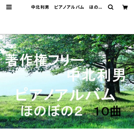
中北利男 ピアノアルバム ほのぼ
の 2 | 著作権フリー 癒しの 中北
音楽研究所 ＣＤではありません。Ｗ
ＡＶファイルです