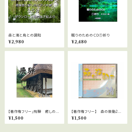
森と滝と鳥との調和
眠りのためのＣＤ①祈り
¥2,980
¥2,480
【著作権フリー」飛騨 癒しのピ
【著作権フリー】 森の鼓動2
アノ８曲 中北利男
雅 中北利男 WAVファイルダ
¥1,500
¥1,500
ウンロード版