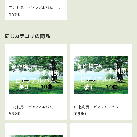
中北利男 ピアノアルバム ほ
のぼの 2
¥980
同じカテゴリの商品
中北利男 ピアノアルバム 夢
中北利男 ピアノアルバム 夢
３
４
¥980
¥980