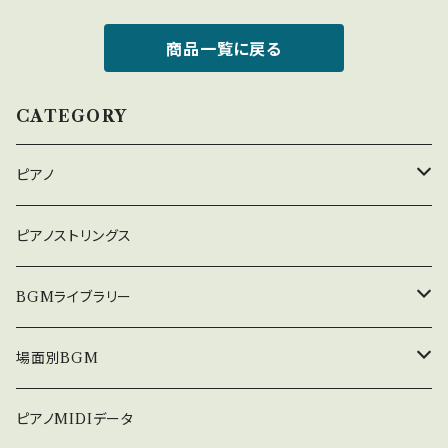
商品一覧に戻る
CATEGORY
ピアノ
癒しのピアノ
ピアノストリングス
中北利男 夢シリーズ
BGMライブラリー
５０８曲シリーズ
オルゴール
場面別BGM
３６０曲シリーズ
悲しい
ピアノMIDIデータ