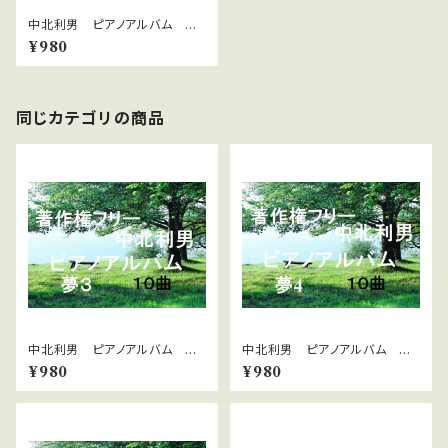
中北利男 ピアノアルバム 感
動4
¥980
同じカテゴリの商品
中北利男 ピアノアルバム 夢
中北利男 ピアノアルバム 夢
３
４
¥980
¥980