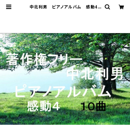
中北利男 ピアノアルバム 感動4 |
著作権フリー 癒しの 中北音楽研
究所 ＣＤではありません。ＷＡＶファ
イルです