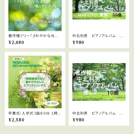
著作権フリー「さわやかな元気
中北利男 ピアノアルバム M
と癒しのピアノ」
AKOTO童謡 ３９曲
¥2,480
¥980
卒業式・入学式 1曲６０分 １時間
中北利男 ピアノアルバム 癒
途切れない 式典用 静かでやさ
し2
¥2,580
¥980
しいピアノストリングス WAVフ
ァイルダウンロード版