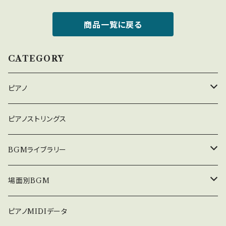
商品一覧に戻る
CATEGORY
ピアノ
癒しのピアノ
ピアノストリングス
中北利男 夢シリーズ
BGMライブラリー
５０８曲シリーズ
オルゴール
場面別BGM
３６０曲シリーズ
悲しい
ピアノMIDIデータ