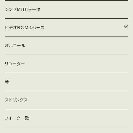
暗い
シンセMIDIデータ
普通
ビデオＢＧＭシリーズ
ロック
オルゴール
ラテン
リコーダー
ダンス
琴
和風
ストリングス
京都
ストリングス
フォーク 歌