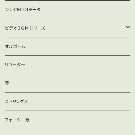
暗い
シンセMIDIデータ
普通
ビデオＢＧＭシリーズ
ロック
オルゴール
ラテン
リコーダー
ダンス
琴
和風
ストリングス
京都
ストリングス
フォーク 歌