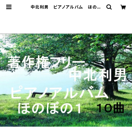
中北利男 ピアノアルバム ほのぼ
の１ | 著作権フリー 癒しの 中北
音楽研究所 ＣＤではありません。Ｗ
ＡＶファイルです