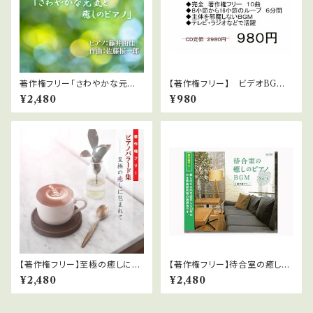
著作権フリー「さわやかな元気
【著作権フリー】 ビデオBGM
と癒しのピアノ」
シリーズ No.3 愉快な明るい
¥2,480
¥980
ラテン
【著作権フリー】至極の癒しに包
【著作権フリー】待合室の癒しの
まれて
ピアノBGMシリーズ No1 ダ
¥2,480
¥2,480
ウンロード版 WAVファイル