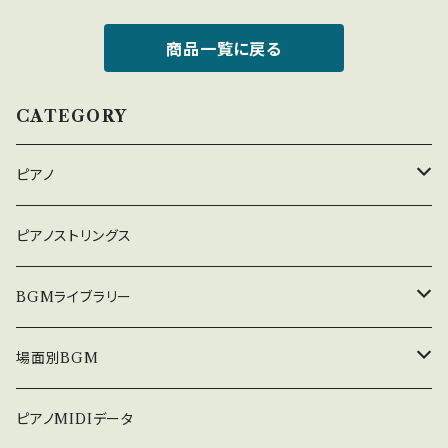
商品一覧に戻る
CATEGORY
ピアノ
癒しのピアノ
ピアノストリングス
中北利男 夢シリーズ
BGMライブラリー
５０８曲シリーズ
オルゴール
場面別BGM
３６０曲シリーズ
悲しい
ピアノMIDIデータ