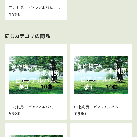
中北利男 ピアノアルバム ほ
のぼの１
¥980
同じカテゴリの商品
中北利男 ピアノアルバム 夢
中北利男 ピアノアルバム 夢
３
４
¥980
¥980