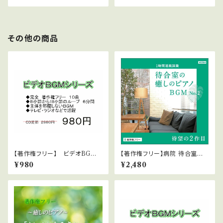
その他の商品
【著作権フリー】 ビデオBGM
【著作権フリー】病院 待合室の
シリーズ No.1 軽快な静かなロ
癒しピアノBGMシリーズ No2
¥980
¥2,480
ック
1時間ノンストップCD 自律神経
にやさしい音楽 jasrac申請不
要 中北音楽研究所