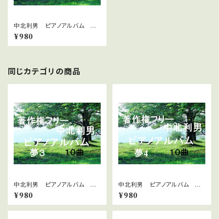
中北利男 ピアノアルバム 癒
し6
¥980
同じカテゴリの商品
中北利男 ピアノアルバム 夢
中北利男 ピアノアルバム 夢
３
４
¥980
¥980