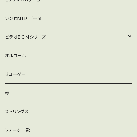
暗い
シンセMIDIデータ
普通
ビデオＢＧＭシリーズ
ロック
オルゴール
ラテン
リコーダー
ダンス
琴
和風
ストリングス
京都
ストリングス
フォーク 歌