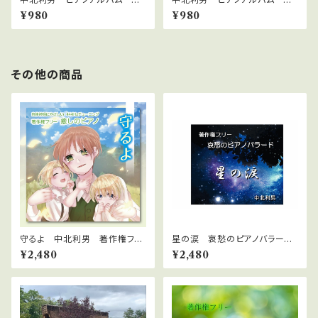
イトクラブ4
イトクラブ5
¥980
¥980
その他の商品
守るよ 中北利男 著作権フリ
星の涙 哀愁のピアノバラー
ー癒しのピアノ
ド 中北利男 著作権フリー
¥2,480
¥2,480