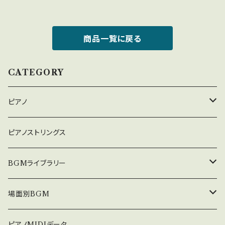
商品一覧に戻る
CATEGORY
ピアノ
癒しのピアノ
ピアノストリングス
中北利男 夢シリーズ
BGMライブラリー
５０８曲シリーズ
オルゴール
場面別BGM
３６０曲シリーズ
悲しい
ピアノMIDIデータ