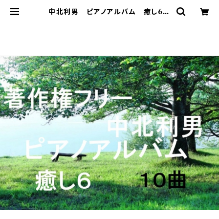
中北利男 ピアノアルバム 癒し6
| 著作権フリー 癒しの 中北音楽研
究所 ＣＤではありません。ＷＡＶファ
イルです