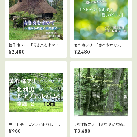
著作権フリー「青き炎を求めて～
著作権フリー「さわやかな元気
懐かしの思い出を胸に～」２０曲
と癒しのピアノ」
¥2,480
¥2,480
MP3ファイル
中北利男 ピアノアルバム 童
【著作権フリー】さわやかな癒し
謡２
1 中北利男
¥980
¥3,480