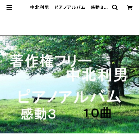
中北利男 ピアノアルバム 感動３
| 著作権フリー 癒しの 中北音楽研
究所 ＣＤではありません。ＷＡＶファ
イルです