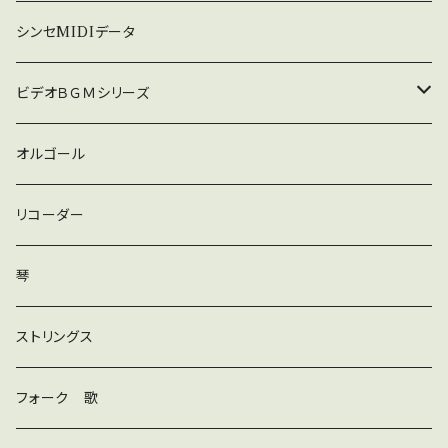
暗い
シンセMIDIデータ
普通
ビデオＢＧＭシリーズ
ロック
オルゴール
ラテン
リコーダー
ダンス
琴
和風
ストリングス
京都
ストリングス
フォーク 歌