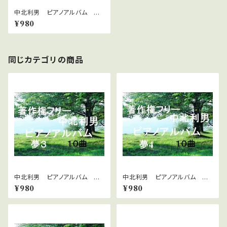
中北利男 ピアノアルバム 感
動３
¥980
同じカテゴリの商品
中北利男 ピアノアルバム 夢
中北利男 ピアノアルバム 夢
３
４
¥980
¥980