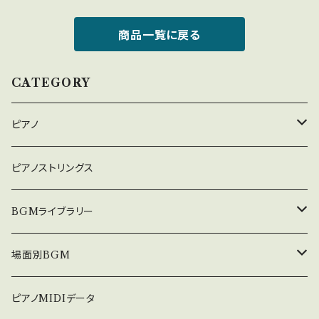
商品一覧に戻る
CATEGORY
ピアノ
癒しのピアノ
ピアノストリングス
中北利男 夢シリーズ
BGMライブラリー
５０８曲シリーズ
オルゴール
場面別BGM
３６０曲シリーズ
悲しい
ピアノMIDIデータ