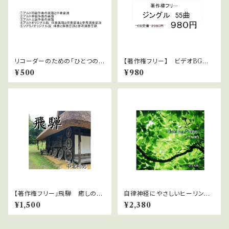
リコーダーのための「ひとつの
【著作権フリー】 ビデオBGM
箱」楽譜・伴奏音源セット
シリーズ No.11 ジングル集
¥500
¥980
【著作権フリー」飛騨 癒しのピ
自律神経にやさしいヒーリング
アノ８曲 中北利男
ピアノ WAVファイルダウンロ
¥1,500
¥2,380
ード版