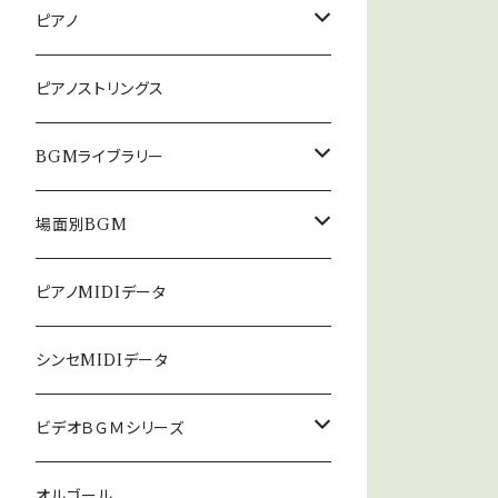
ピアノ
癒しのピアノ
ピアノストリングス
中北利男 夢シリーズ
BGMライブラリー
５０８曲シリーズ
オルゴール
場面別BGM
３６０曲シリーズ
悲しい
ピアノMIDIデータ
暗い
シンセMIDIデータ
普通
ビデオＢＧＭシリーズ
ロック
オルゴール