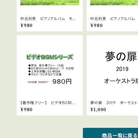
中北利男 ピアノアルバム モー
中北利男 ピアノアルバム
ニングライト
１
¥980
¥980
【著作権フリー】 ビデオBGMシリ
夢の扉 2019 オーケス
ーズ No.1 軽快な静かなロック
ＷＡＶファイル
¥980
¥1,000
商品一覧に戻る