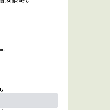
計360曲の中から
tml
ly