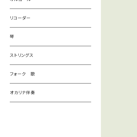
ラテン
リコーダー
ダンス
琴
和風
ストリングス
京都
ストリングス
フォーク 歌
子ども
オカリナ伴奏
神秘
宇宙
オルゴール