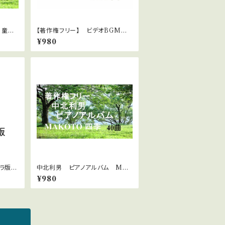
 童謡
【著作権フリー】 ビデオBGMシリ
ーズ No.31 不思議な空間
¥980
トラ版
中北利男 ピアノアルバム MAK
OTO四季
¥980