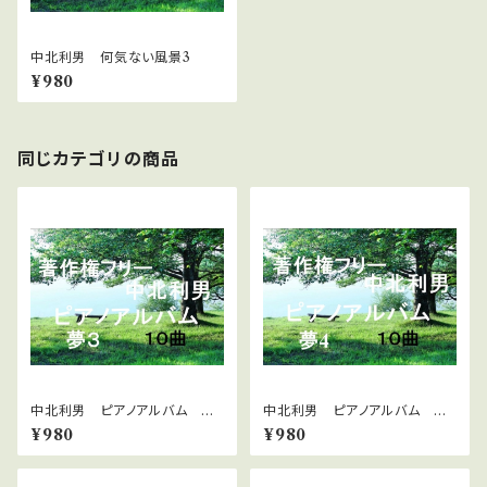
中北利男 何気ない風景3
¥980
同じカテゴリの商品
中北利男 ピアノアルバム 夢
中北利男 ピアノアルバム 夢
３
４
¥980
¥980