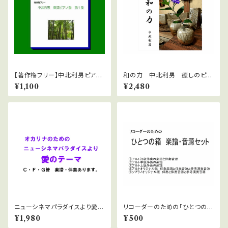
【著作権フリー】中北利男ピアノ
和の力 中北利男 癒しのピア
アレンジ 童謡集 第一集 WA
ノ 著作権フリー jasrac申請
¥1,100
¥2,480
Vファイル
不要
ニューシネマパラダイスより愛の
リコーダーのための「ひとつの
テーマ 楽譜と伴奏音源
箱」楽譜・伴奏音源セット
¥1,980
¥500