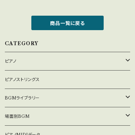
商品一覧に戻る
CATEGORY
ピアノ
癒しのピアノ
ピアノストリングス
中北利男 夢シリーズ
BGMライブラリー
５０８曲シリーズ
オルゴール
場面別BGM
３６０曲シリーズ
悲しい
ピアノMIDIデータ