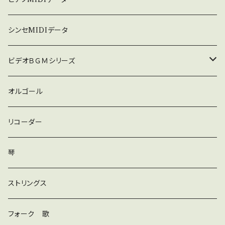
暗い
シンセMIDIデータ
普通
ビデオＢＧＭシリーズ
ロック
オルゴール
ラテン
リコーダー
ダンス
琴
和風
ストリングス
京都
ストリングス
フォーク 歌