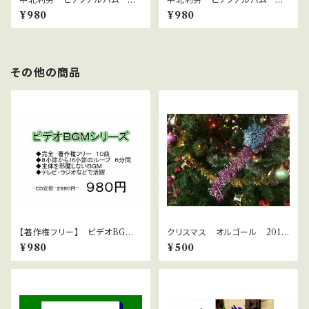
イトクラブ4
イトクラブ5
¥980
¥980
その他の商品
【著作権フリー】 ビデオBGM
クリスマス オルゴール 2018
シリーズ No.31 不思議な空
10曲
¥980
¥500
間