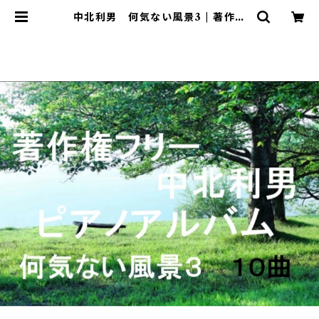
中北利男 何気ない風景3 | 著作権
フリー 癒しの 中北音楽研究所 Ｃ
Ｄではありません。ＷＡＶファイルです