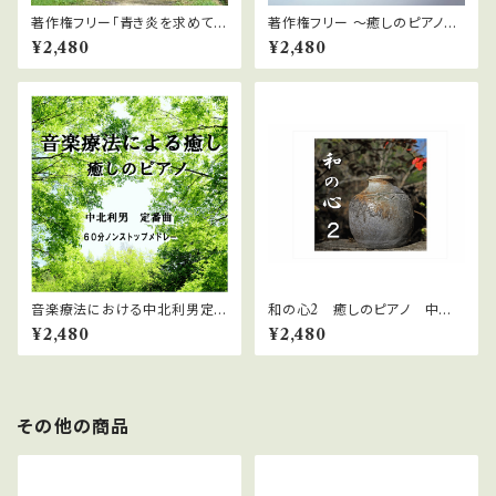
著作権フリー「青き炎を求めて～
著作権フリー ～癒しのピアノ&
懐かしの思い出を胸に～」２０曲
ヴォーカル～「さわやかな愛と癒
¥2,480
¥2,480
MP3ファイル
しのヴォーカル」
音楽療法における中北利男定
和の心2 癒しのピアノ 中北
番曲メドレー ６０分ノンストッ
利男
¥2,480
¥2,480
プ 癒しのピアノ
その他の商品