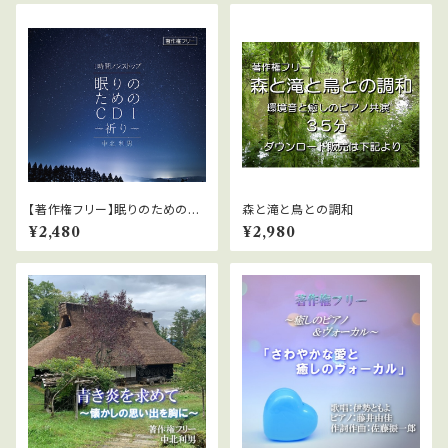
【著作権フリー】眠りのためのC
森と滝と鳥との調和
D1「祈り」中北利男
¥2,480
¥2,980