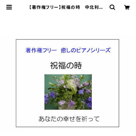
【著作権フリー】祝福の時 中北利男 |
著作権フリー 癒しの 中北音楽研
究所 ＣＤではありません。ＷＡＶファ
イルです