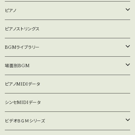
ピアノ
癒しのピアノ
ピアノストリングス
中北利男 夢シリーズ
BGMライブラリー
５０８曲シリーズ
オルゴール
場面別BGM
３６０曲シリーズ
悲しい
ピアノMIDIデータ
暗い
シンセMIDIデータ
普通
ビデオＢＧＭシリーズ