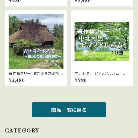
¥980
¥2,480
ウンロード版 WAVファイル
著作権フリー「青き炎を求めて～
中北利男 ピアノアルバム 癒
懐かしの思い出を胸に～」２０曲
し3
¥2,480
¥980
MP3ファイル
商品一覧に戻る
CATEGORY