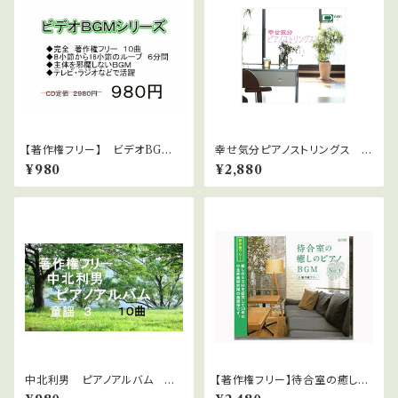
【著作権フリー】 ビデオBGM
幸せ気分ピアノストリングス W
シリーズ No.5 躍動感あふれ
AVファイルダウンロード版
¥980
¥2,880
るダンス系
中北利男 ピアノアルバム 童
【著作権フリー】待合室の癒しの
謡 3
ピアノBGMシリーズ No1 ダ