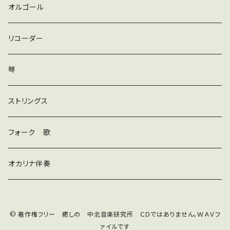
ロック
オルゴール
ラテン
リコーダー
ダンス
琴
和風
ストリングス
京都
ストリングス
フォーク 歌
子ども
オカリナ伴奏
神秘
© 著作権フリー 癒しの 中北音楽研究所 ＣＤではありません。ＷＡＶフ
宇宙
オルゴール
ァイルです