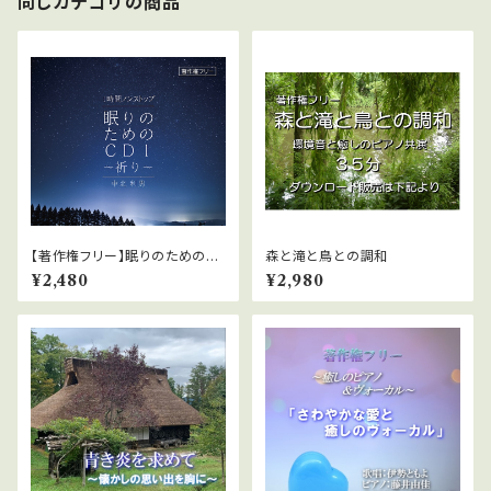
同じカテゴリの商品
【著作権フリー】眠りのためのC
森と滝と鳥との調和
D1「祈り」中北利男
¥2,480
¥2,980