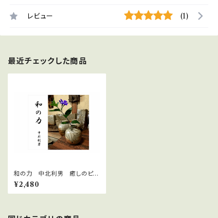
レビュー
(1)
最近チェックした商品
和の力 中北利男 癒しのピア
ノ 著作権フリー jasrac申請
¥2,480
不要