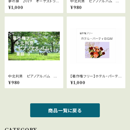
夢の扉 2019 オーケストラ
中北利男 ピアノアルバム M
版 ＷＡＶファイル
AKOTO童謡 ３９曲
¥1,000
¥980
中北利男 ピアノアルバム 童
【著作権フリー】ホテル・パーティ
謡 3
ーBGM
¥980
¥1,000
商品一覧に戻る