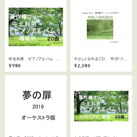
中北利男 ピアノアルバム 場
やさしくなれるCD WAVファ
面別
イルダウンロード版 中北利男
¥980
¥2,380