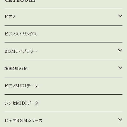
CATEGORY
ピアノ
癒しのピアノ
ピアノストリングス
中北利男 夢シリーズ
BGMライブラリー
５０８曲シリーズ
オルゴール
場面別BGM
３６０曲シリーズ
悲しい
ピアノMIDIデータ
暗い
シンセMIDIデータ
普通
ビデオＢＧＭシリーズ