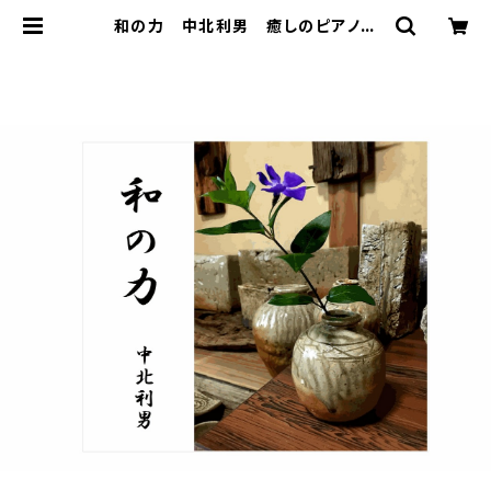
和の力 中北利男 癒しのピアノ
著作権フリー jasrac申請不要 | 著
作権フリー 癒しの 中北音楽研究
所 ＣＤではありません。ＷＡＶファイ
ルです