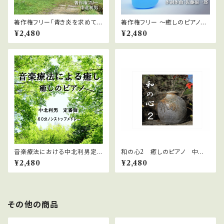
著作権フリー「青き炎を求めて～
著作権フリー ～癒しのピアノ&
懐かしの思い出を胸に～」２０曲
ヴォーカル～「さわやかな愛と癒
¥2,480
¥2,480
MP3ファイル
しのヴォーカル」
音楽療法における中北利男定
和の心2 癒しのピアノ 中北
番曲メドレー ６０分ノンストッ
利男
¥2,480
¥2,480
プ 癒しのピアノ
その他の商品