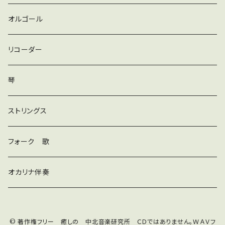
ロック
オルゴール
ラテン
リコーダー
ダンス
琴
和風
ストリングス
京都
ストリングス
フォーク 歌
子ども
オカリナ伴奏
神秘
© 著作権フリー 癒しの 中北音楽研究所 ＣＤではありません。ＷＡＶフ