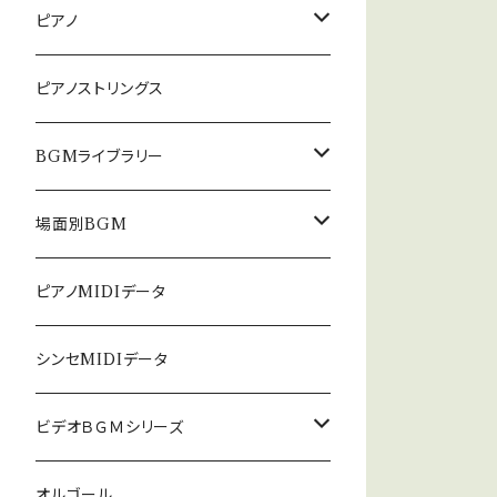
ピアノ
癒しのピアノ
ピアノストリングス
中北利男 夢シリーズ
BGMライブラリー
５０８曲シリーズ
オルゴール
場面別BGM
３６０曲シリーズ
悲しい
ピアノMIDIデータ
暗い
シンセMIDIデータ
普通
ビデオＢＧＭシリーズ
ロック
オルゴール