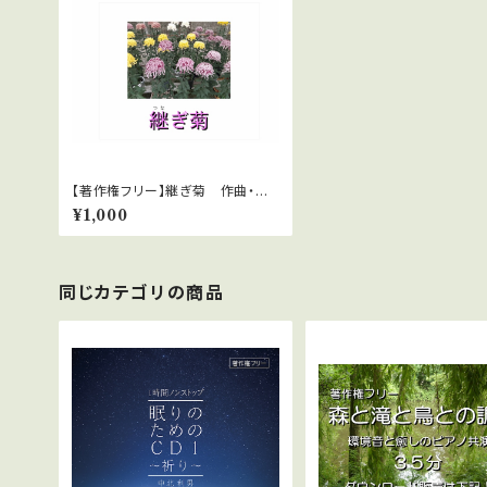
【著作権フリー】継ぎ菊 作曲・ピ
アノ 中北利男
¥1,000
同じカテゴリの商品