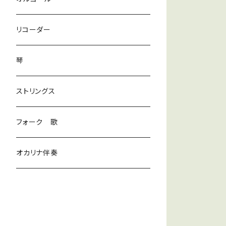
ラテン
リコーダー
ダンス
琴
和風
ストリングス
京都
ストリングス
フォーク 歌
子ども
オカリナ伴奏
神秘
宇宙
オルゴール