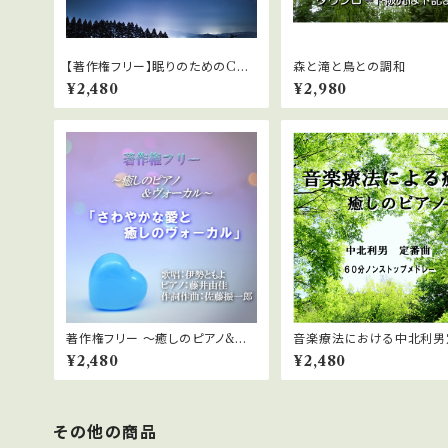
【著作権フリー】眠りのためのCD1
森と滝と鳥との調和
「祈り」中北利男
¥2,480
¥2,980
著作権フリー ～癒しのピアノ&ヴォ
音楽療法における中北利男
ーカル～「さわやかな愛と癒しのヴ
メドレー ６０分ノンストッ
¥2,480
¥2,480
ォーカル」
しのピアノ
その他の商品