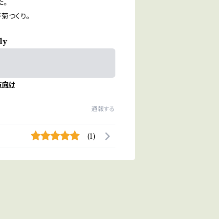
た。
菊つくり。
ly
方向け
通報する
(1)