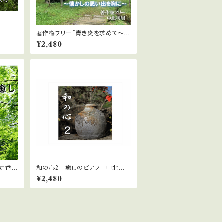
著作権フリー「青き炎を求めて～懐
かしの思い出を胸に～」２０曲MP
¥2,480
3ファイル
定番曲
和の心2 癒しのピアノ 中北利
プ 癒
男
¥2,480