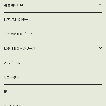
５０８曲シリーズ
オルゴール
場面別BGM
３６０曲シリーズ
悲しい
ピアノMIDIデータ
暗い
シンセMIDIデータ
普通
ビデオＢＧＭシリーズ
ロック
オルゴール
ラテン
リコーダー
ダンス
琴