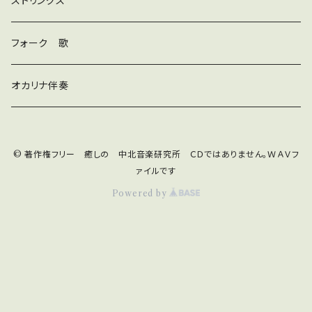
和風
ストリングス
京都
ストリングス
フォーク 歌
子ども
オカリナ伴奏
神秘
© 著作権フリー 癒しの 中北音楽研究所 ＣＤではありません。ＷＡＶフ
宇宙
オルゴール
ァイルです
Powered by
ジングル
ギター
ピアノ