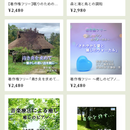
【著作権フリー】眠りのためのC
森と滝と鳥との調和
D1「祈り」中北利男
¥2,480
¥2,980
著作権フリー「青き炎を求めて～
著作権フリー ～癒しのピアノ&
懐かしの思い出を胸に～」２０曲
ヴォーカル～「さわやかな愛と癒
¥2,480
¥2,480
MP3ファイル
しのヴォーカル」