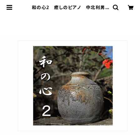
和の心2 癒しのピアノ 中北利男 |
著作権フリー 癒しの 中北音楽研
究所 ＣＤではありません。ＷＡＶファ
イルです