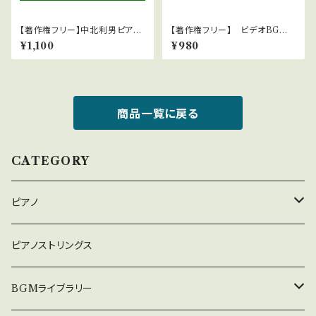
【著作権フリー】中北利男ピアノ
【著作権フリー】 ビデオBGM
アレンジ 童謡集 第一集 WA
シリーズ No.3 愉快な明るい
¥1,100
¥980
Vファイル
ラテン
商品一覧に戻る
CATEGORY
ピアノ
癒しのピアノ
ピアノストリングス
中北利男 夢シリーズ
BGMライブラリー