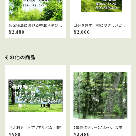
音楽療法における中北利男定
自分を許す 鬱にやさしいピア
番曲メドレー ６０分ノンストッ
ノ
¥2,480
¥2,000
プ 癒しのピアノ
その他の商品
中北利男 ピアノアルバム 夢1
【著作権フリー】さわやかな癒し
1 中北利男
¥980
¥3,480