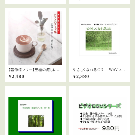
【著作権フリー】至極の癒しに包
やさしくなれるCD WAVファ
まれて
イルダウンロード版 中北利男
¥2,480
¥2,380