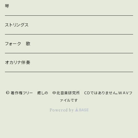
ダンス
琴
和風
ストリングス
京都
ストリングス
フォーク 歌
子ども
オカリナ伴奏
神秘
© 著作権フリー 癒しの 中北音楽研究所 ＣＤではありません。ＷＡＶフ
宇宙
オルゴール
ァイルです
Powered by
ジングル
ギター