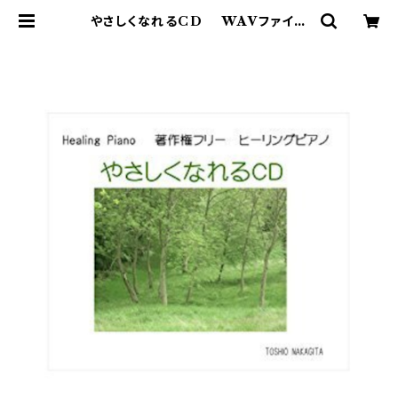
やさしくなれるCD WAVファイル
ダウンロード版 中北利男 | 著作権
フリー 癒しの 中北音楽研究所 Ｃ
Ｄではありません。ＷＡＶファイルです