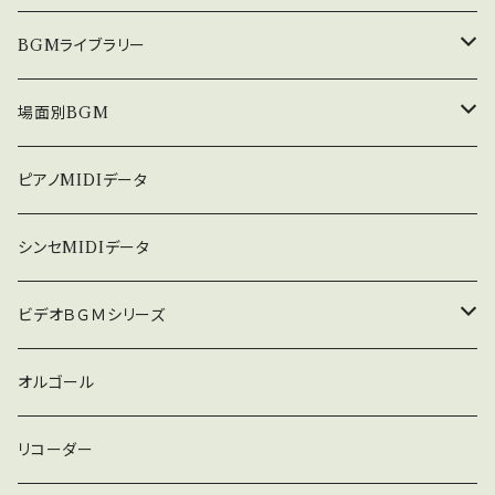
中北利男 夢シリーズ
BGMライブラリー
５０８曲シリーズ
オルゴール
場面別BGM
３６０曲シリーズ
悲しい
ピアノMIDIデータ
暗い
シンセMIDIデータ
普通
ビデオＢＧＭシリーズ
ロック
オルゴール
ラテン
リコーダー