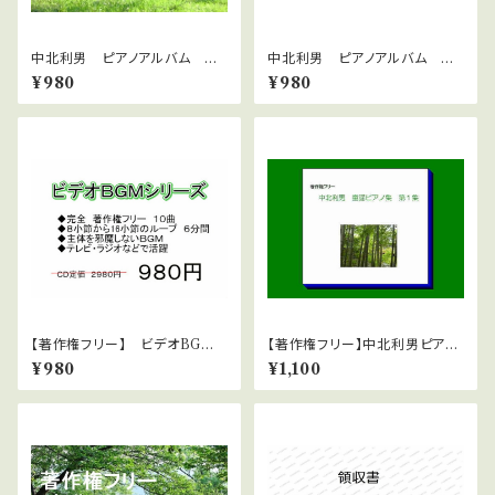
中北利男 ピアノアルバム 癒
中北利男 ピアノアルバム 童
し2
謡 3
¥980
¥980
【著作権フリー】 ビデオBGM
【著作権フリー】中北利男ピアノ
シリーズ No.31 不思議な空
アレンジ 童謡集 第一集 WA
¥980
¥1,100
間
Vファイル