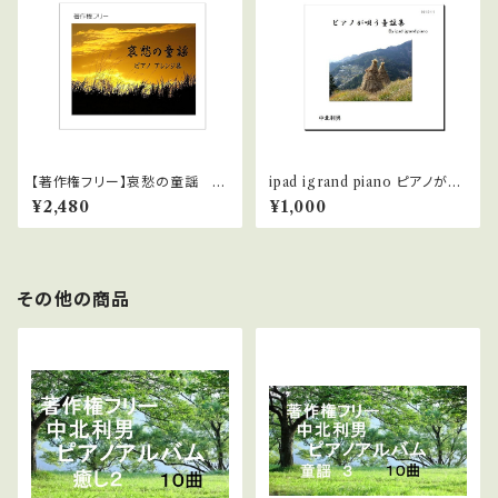
【著作権フリー】哀愁の童謡 ピ
ipad igrand piano ピアノが唄
アノアレンジ集ダウンロード
う童謡 WAVファイル
¥2,480
¥1,000
版 WAVファイル
その他の商品