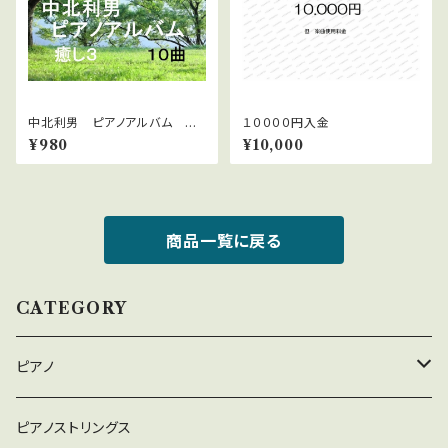
中北利男 ピアノアルバム 癒
１００００円入金
し3
¥980
¥10,000
商品一覧に戻る
CATEGORY
ピアノ
癒しのピアノ
ピアノストリングス