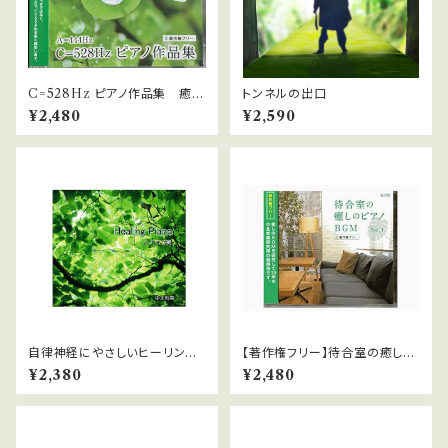
C=528Hz ピアノ作品集 癒
トンネルの出口
【著作権フリー】 WAVファイル
¥2,480
¥2,590
自律神経にやさしいヒーリング
【著作権フリー】待合室の癒しの
ピアノ WAVファイルダウンロ
ピアノBGMシリーズ No1 ダ
¥2,380
¥2,480
ード版
ウンロード版 WAVファイル