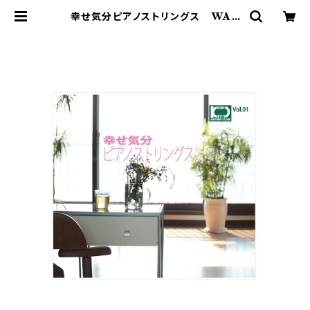
幸せ気分ピアノストリングス WAV
ファイルダウンロード版 | 著作権フリ
ー 癒しの 中北音楽研究所 ＣＤで
はありません。ＷＡＶファイルです