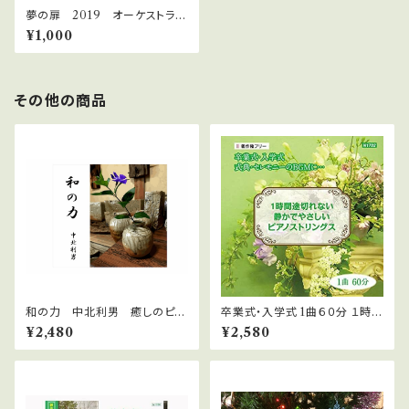
夢の扉 2019 オーケストラ
版 ＷＡＶファイル
¥1,000
その他の商品
和の力 中北利男 癒しのピア
卒業式・入学式 1曲６０分 １時間
ノ 著作権フリー jasrac申請
途切れない 式典用 静かでやさ
¥2,480
¥2,580
不要
しいピアノストリングス WAVフ
ァイルダウンロード版