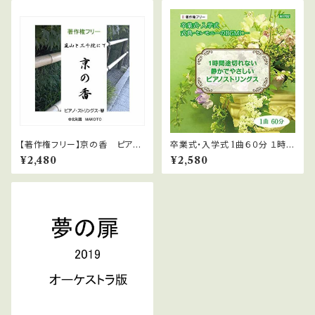
【著作権フリー】京の香 ピアノ
卒業式・入学式 1曲６０分 １時間
ストリングス 琴 ＭＡＫＯＴ
途切れない 式典用 静かでやさ
¥2,480
¥2,580
Ｏ 中北利男
しいピアノストリングス WAVフ
ァイルダウンロード版