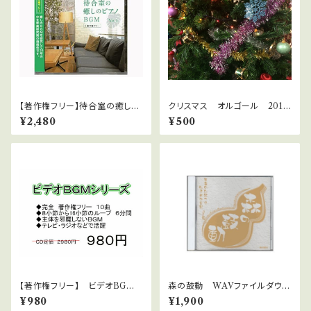
【著作権フリー】待合室の癒しの
クリスマス オルゴール 2018
ピアノBGMシリーズ No1 ダ
10曲
¥2,480
¥500
ウンロード版 WAVファイル
【著作権フリー】 ビデオBGM
森の鼓動 WAVファイルダウン
シリーズ No.31 不思議な空
ロード版 癒しのピアノ 中北
¥980
¥1,900
間
利男