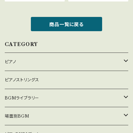
商品一覧に戻る
CATEGORY
ピアノ
癒しのピアノ
ピアノストリングス
中北利男 夢シリーズ
BGMライブラリー
５０８曲シリーズ
オルゴール
場面別BGM