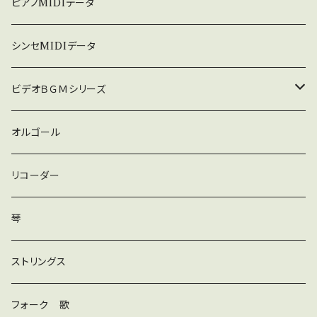
３６０曲シリーズ
悲しい
ピアノMIDIデータ
暗い
シンセMIDIデータ
普通
ビデオＢＧＭシリーズ
ロック
オルゴール
ラテン
リコーダー
ダンス
琴
和風
ストリングス
京都
ストリングス
フォーク 歌