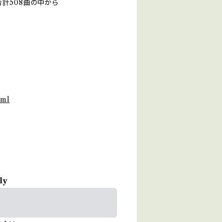
計508曲の中から
tml
ly