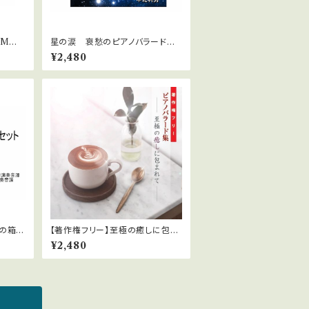
GMシリ
星の涙 哀愁のピアノバラード
中北利男 著作権フリー
¥2,480
の箱」
【著作権フリー】至極の癒しに包ま
れて
¥2,480