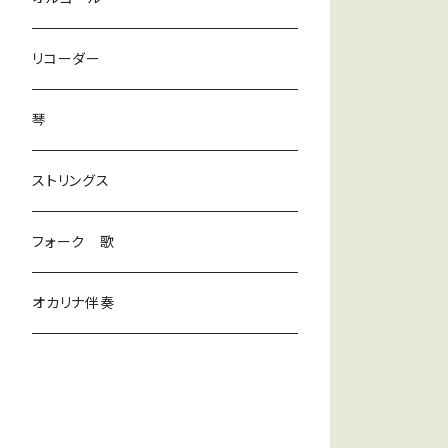
ラテン
リコーダー
ダンス
琴
和風
ストリングス
京都
ストリングス
フォーク 歌
子ども
オカリナ伴奏
神秘
宇宙
オルゴール