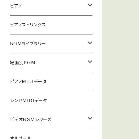
ピアノ
癒しのピアノ
ピアノストリングス
中北利男 夢シリーズ
BGMライブラリー
５０８曲シリーズ
オルゴール
場面別BGM
３６０曲シリーズ
悲しい
ピアノMIDIデータ
暗い
シンセMIDIデータ
普通
ビデオＢＧＭシリーズ
ロック
オルゴール