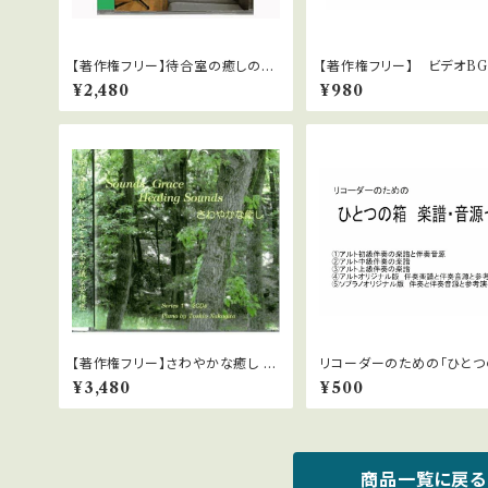
【著作権フリー】待合室の癒しのピ
【著作権フリー】 ビデオB
アノBGMシリーズ No1 ダウン
ーズ No.11 ジングル集
¥2,480
¥980
ロード版 WAVファイル
【著作権フリー】さわやかな癒し 1
リコーダーのための「ひとつ
中北利男
楽譜・伴奏音源セット
¥3,480
¥500
商品一覧に戻る