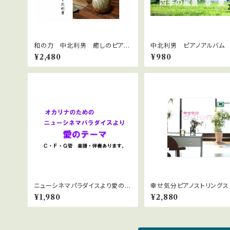
和の力 中北利男 癒しのピア
中北利男 ピアノアルバム
ノ 著作権フリー jasrac申請不
の風景 春夏
¥2,480
¥980
要
ニューシネマパラダイスより愛のテ
幸せ気分ピアノストリングス
ーマ 楽譜と伴奏音源
Vファイルダウンロード版
¥1,980
¥2,880