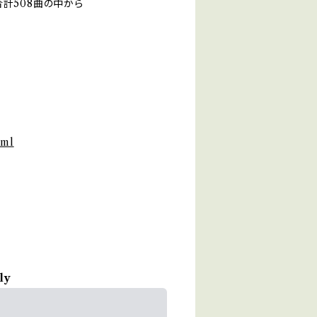
計508曲の中から
tml
ly