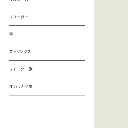
ラテン
リコーダー
ダンス
琴
和風
ストリングス
京都
ストリングス
フォーク 歌
子ども
オカリナ伴奏
神秘
宇宙
オルゴール