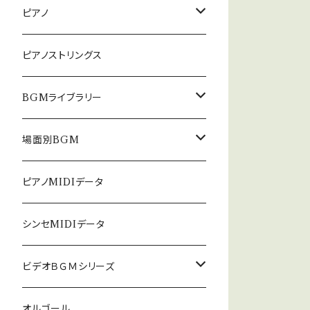
ピアノ
癒しのピアノ
ピアノストリングス
中北利男 夢シリーズ
BGMライブラリー
５０８曲シリーズ
オルゴール
場面別BGM
３６０曲シリーズ
悲しい
ピアノMIDIデータ
暗い
シンセMIDIデータ
普通
ビデオＢＧＭシリーズ
ロック
オルゴール