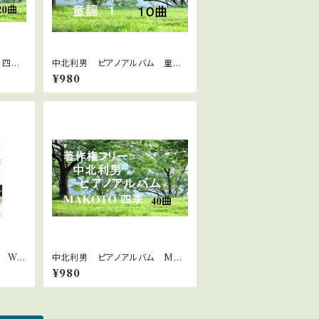
 四季
中北利男 ピアノアルバム 童謡
１
¥980
 WA
中北利男 ピアノアルバム MAK
OTO四季
¥980