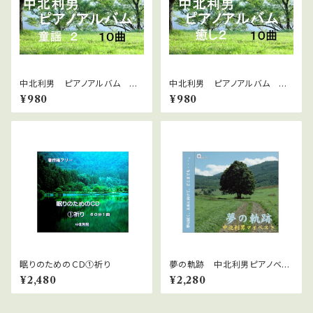
中北利男 ピアノアルバム 童
中北利男 ピアノアルバム 癒
謡２
し2
¥980
¥980
眠りのためのＣＤ①祈り
夢の軌跡 中北利男ピアノベス
トアルバム WAVファイルダウン
¥2,480
¥2,280
ロード版