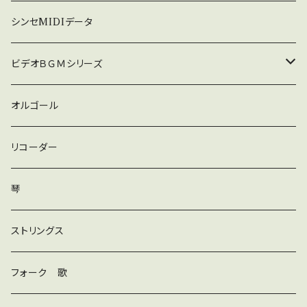
暗い
シンセMIDIデータ
普通
ビデオＢＧＭシリーズ
ロック
オルゴール
ラテン
リコーダー
ダンス
琴
和風
ストリングス
京都
ストリングス
フォーク 歌