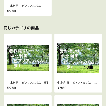
中北利男 ピアノアルバム 不
安
¥980
同じカテゴリの商品
中北利男 ピアノアルバム 夢1
中北利男 ピアノアルバム 夢
２
¥980
¥980