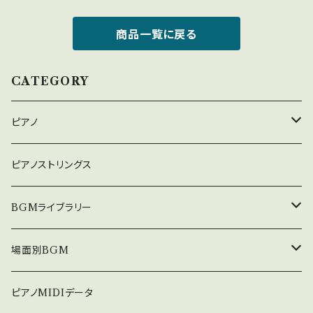
商品一覧に戻る
CATEGORY
ピアノ
癒しのピアノ
ピアノストリングス
中北利男 夢シリーズ
BGMライブラリー
５０８曲シリーズ
オルゴール
場面別BGM
３６０曲シリーズ
悲しい
ピアノMIDIデータ