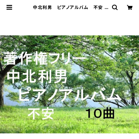
中北利男 ピアノアルバム 不安 |
著作権フリー 癒しの 中北音楽研
究所 ＣＤではありません。ＷＡＶファ
イルです