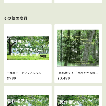
その他の商品
中北利男 ピアノアルバム 四
【著作権フリー】さわやかな癒し
季の風景 春夏
1 中北利男
¥980
¥3,480