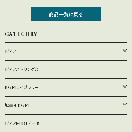
商品一覧に戻る
CATEGORY
ピアノ
癒しのピアノ
ピアノストリングス
中北利男 夢シリーズ
BGMライブラリー
５０８曲シリーズ
オルゴール
場面別BGM
３６０曲シリーズ
悲しい
ピアノMIDIデータ