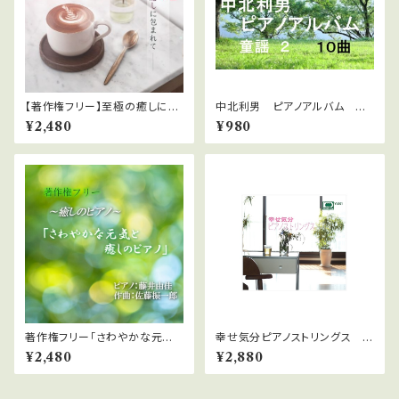
【著作権フリー】至極の癒しに包
中北利男 ピアノアルバム 童
まれて
謡２
¥2,480
¥980
著作権フリー「さわやかな元気
幸せ気分ピアノストリングス W
と癒しのピアノ」
AVファイルダウンロード版
¥2,480
¥2,880