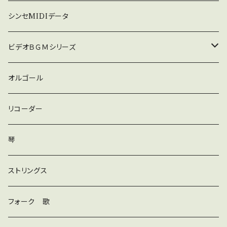
暗い
シンセMIDIデータ
普通
ビデオＢＧＭシリーズ
ロック
オルゴール
ラテン
リコーダー
ダンス
琴
和風
ストリングス
京都
ストリングス
フォーク 歌