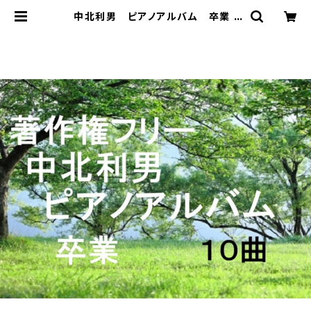
中北利男 ピアノアルバム 卒業 |
著作権フリー 癒しの 中北音楽研
究所 ＣＤではありません。ＷＡＶファ
イルです