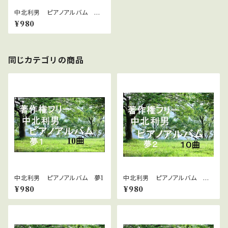
中北利男 ピアノアルバム 四
季の風景 秋冬
¥980
同じカテゴリの商品
中北利男 ピアノアルバム 夢1
中北利男 ピアノアルバム 夢
２
¥980
¥980