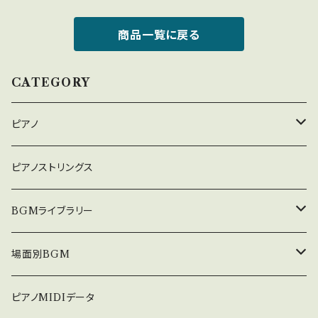
商品一覧に戻る
CATEGORY
ピアノ
癒しのピアノ
ピアノストリングス
中北利男 夢シリーズ
BGMライブラリー
５０８曲シリーズ
オルゴール
場面別BGM
３６０曲シリーズ
悲しい
ピアノMIDIデータ