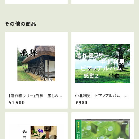
その他の商品
【著作権フリー」飛騨 癒しのピ
中北利男 ピアノアルバム 感
アノ８曲 中北利男
動２
¥1,500
¥980