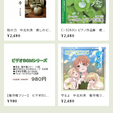
和の力 中北利男 癒しのピア
C=528Hz ピアノ作品集 癒
ノ 著作権フリー jasrac申請
【著作権フリー】 WAVファイル
¥2,480
¥2,480
不要
【著作権フリー】 ビデオBGM
守るよ 中北利男 著作権フリ
シリーズ No.3 愉快な明るい
ー癒しのピアノ
¥980
¥2,480
ラテン