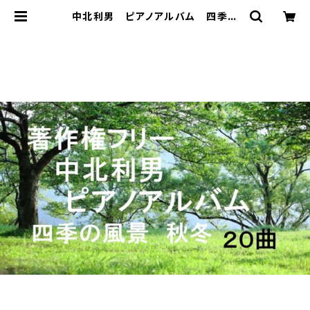
中北利男 ピアノアルバム 四季の
風景 秋冬 | 著作権フリー 癒し
の 中北音楽研究所 ＣＤではありま
せん。ＷＡＶファイルです