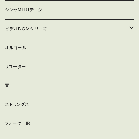
暗い
シンセMIDIデータ
普通
ビデオＢＧＭシリーズ
ロック
オルゴール
ラテン
リコーダー
ダンス
琴
和風
ストリングス
京都
ストリングス
フォーク 歌