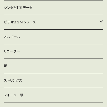
暗い
シンセMIDIデータ
普通
ビデオＢＧＭシリーズ
ロック
オルゴール
ラテン
リコーダー
ダンス
琴
和風
ストリングス
京都
ストリングス
フォーク 歌