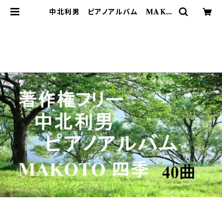
中北利男 ピアノアルバム MAKO
TO四季 | 著作権フリー 癒しの 中
北音楽研究所 ＣＤではありません。
ＷＡＶファイルです