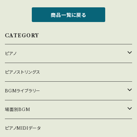
商品一覧に戻る
CATEGORY
ピアノ
癒しのピアノ
ピアノストリングス
中北利男 夢シリーズ
BGMライブラリー
５０８曲シリーズ
オルゴール
場面別BGM
３６０曲シリーズ
悲しい
ピアノMIDIデータ