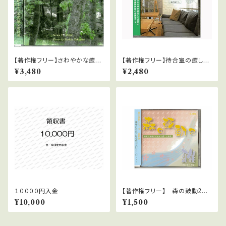
【著作権フリー】さわやかな癒し
【著作権フリー】待合室の癒しの
1 中北利男
ピアノBGMシリーズ No1 ダ
¥3,480
¥2,480
ウンロード版 WAVファイル
１００００円入金
【著作権フリー】 森の鼓動2
雅 中北利男 WAVファイルダ
¥10,000
¥1,500
ウンロード版