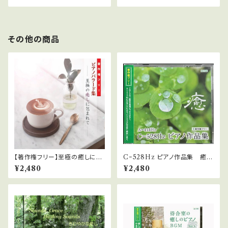
その他の商品
【著作権フリー】至極の癒しに包
C=528Hz ピアノ作品集 癒
まれて
【著作権フリー】 WAVファイル
¥2,480
¥2,480