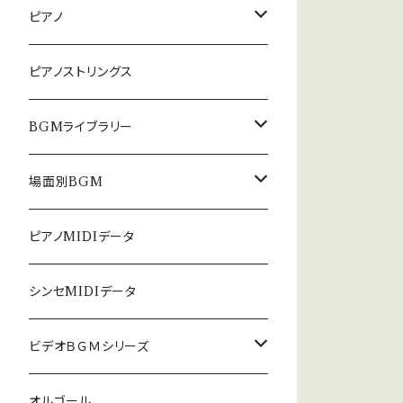
ピアノ
癒しのピアノ
ピアノストリングス
中北利男 夢シリーズ
BGMライブラリー
５０８曲シリーズ
オルゴール
場面別BGM
３６０曲シリーズ
悲しい
ピアノMIDIデータ
暗い
シンセMIDIデータ
普通
ビデオＢＧＭシリーズ
ロック
オルゴール