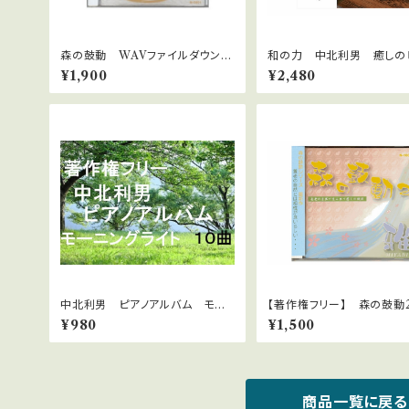
森の鼓動 WAVファイルダウンロ
和の力 中北利男 癒しの
ード版 癒しのピアノ 中北利男
ノ 著作権フリー jasrac
¥1,900
¥2,480
要
中北利男 ピアノアルバム モー
【著作権フリー】 森の鼓
ニングライト
雅 中北利男 WAVファイ
¥980
¥1,500
ンロード版
商品一覧に戻る