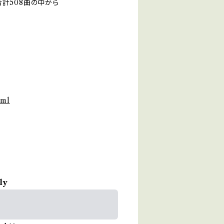
計508曲の中から
tml
ly