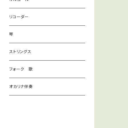
ラテン
リコーダー
ダンス
琴
和風
ストリングス
京都
ストリングス
フォーク 歌
子ども
オカリナ伴奏
神秘
宇宙
オルゴール