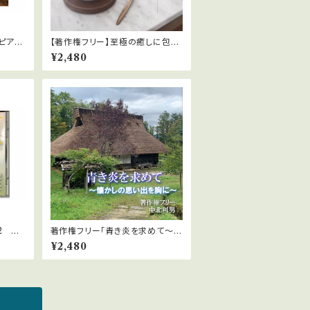
ピア
【著作権フリー】至極の癒しに包ま
申請不
れて
¥2,480
動2
著作権フリー「青き炎を求めて～懐
ルダウ
かしの思い出を胸に～」２０曲MP
¥2,480
3ファイル