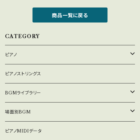
商品一覧に戻る
CATEGORY
ピアノ
癒しのピアノ
ピアノストリングス
中北利男 夢シリーズ
BGMライブラリー
５０８曲シリーズ
オルゴール
場面別BGM
３６０曲シリーズ
悲しい
ピアノMIDIデータ