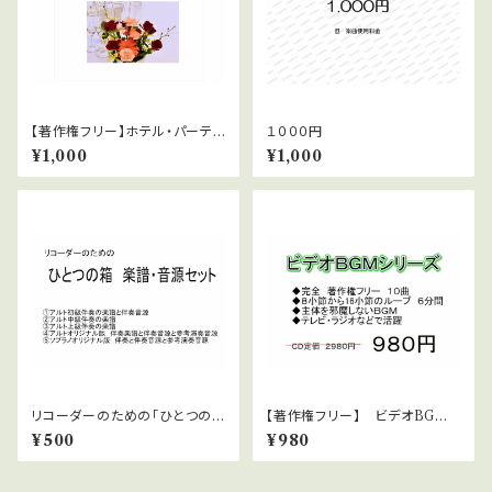
【著作権フリー】ホテル・パーティ
１０００円
ーBGM
¥1,000
¥1,000
リコーダーのための「ひとつの
【著作権フリー】 ビデオBGM
箱」楽譜・伴奏音源セット
シリーズ No.15 シネマ苦悩シ
¥500
¥980
ーンピアノストリングス