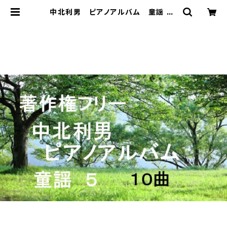
中北利男 ピアノアルバム 童謡 5 |
著作権フリー 癒しの 中北音楽研
究所 ＣＤではありません。ＷＡＶファ
イルです