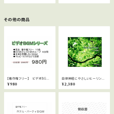
その他の商品
【著作権フリー】 ビデオBGM
自律神経にやさしいヒーリング
シリーズ No.31 不思議な空
ピアノ WAVファイルダウンロ
¥980
¥2,380
間
ード版