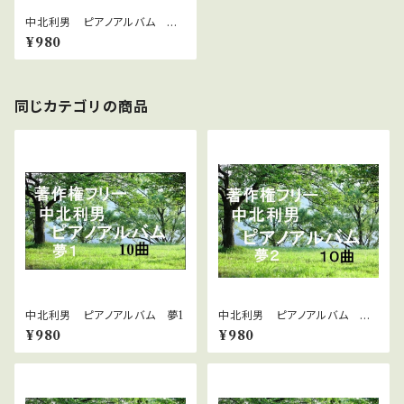
中北利男 ピアノアルバム 童
謡 5
¥980
同じカテゴリの商品
中北利男 ピアノアルバム 夢1
中北利男 ピアノアルバム 夢
２
¥980
¥980