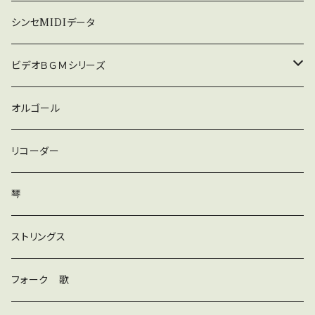
暗い
シンセMIDIデータ
普通
ビデオＢＧＭシリーズ
ロック
オルゴール
ラテン
リコーダー
ダンス
琴
和風
ストリングス
京都
ストリングス
フォーク 歌